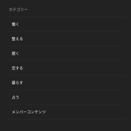
カテゴリー
働く
整える
磨く
恋する
暮らす
占う
メンバーコンテンツ