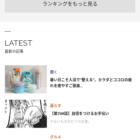
ランキングをもっと見る
LATEST
最新の記事
磨く
暑い日こそ入浴で“整える”。カラダとココロの疲
れを癒やすご褒美...
暮らす
【第749話】自信をつけるお手伝い
＃ないものねだりの女達。
グルメ