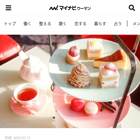
トップ
働く
整える
磨く
恋する
暮らす
占う
メ
作成: 2023.01.17