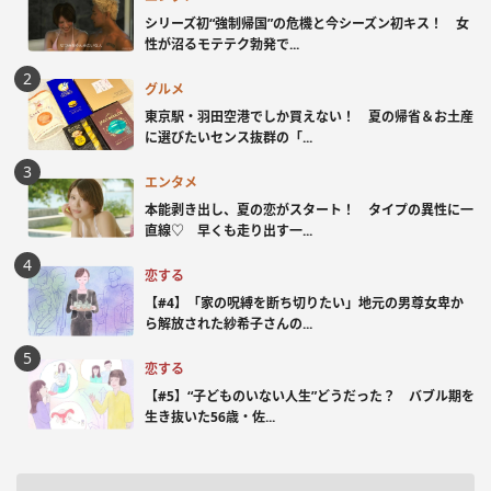
シリーズ初“強制帰国”の危機と今シーズン初キス！ 女
性が沼るモテテク勃発で...
グルメ
東京駅・羽田空港でしか買えない！ 夏の帰省＆お土産
に選びたいセンス抜群の「...
エンタメ
本能剥き出し、夏の恋がスタート！ タイプの異性に一
直線♡ 早くも走り出す一...
恋する
【#4】「家の呪縛を断ち切りたい」地元の男尊女卑か
ら解放された紗希子さんの...
恋する
【#5】“子どものいない人生”どうだった？ バブル期を
生き抜いた56歳・佐...