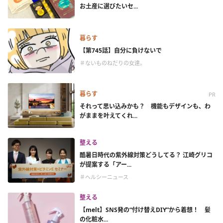
お土産に選びたいセ...
暮らす
【第745話】自分に負けないで
＃ないものねだりの女達。
暮らす
PR
それって思い込みかも？ 機能もデザインも、わ
がままを叶えてくれ...
整える
酷暑日時代の紫外線対策どうしてる？ 江崎グリコ
が提案する「アー...
＃ヘルシーニュース
整える
【melt】SNS発の“付け替えDIY”から着想！ 髪
の化粧水...