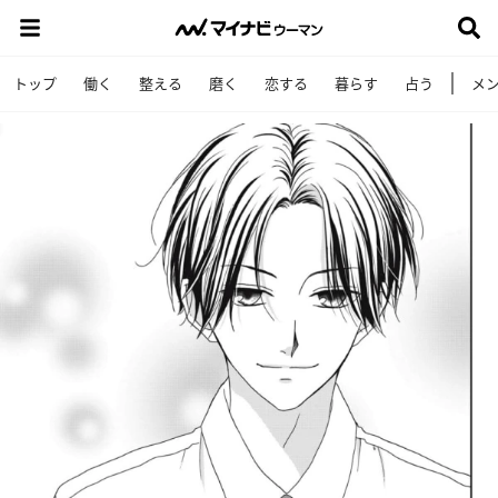
トップ
働く
整える
磨く
恋する
暮らす
占う
メ