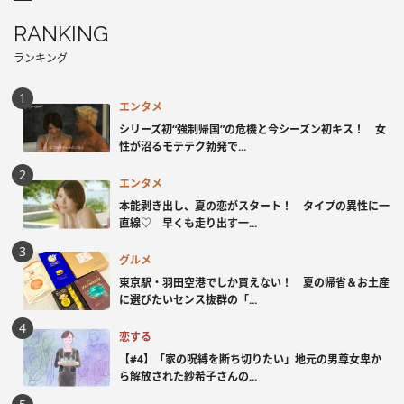
RANKING
ランキング
エンタメ
シリーズ初“強制帰国”の危機と今シーズン初キス！ 女
性が沼るモテテク勃発で...
エンタメ
本能剥き出し、夏の恋がスタート！ タイプの異性に一
直線♡ 早くも走り出す一...
グルメ
東京駅・羽田空港でしか買えない！ 夏の帰省＆お土産
に選びたいセンス抜群の「...
恋する
【#4】「家の呪縛を断ち切りたい」地元の男尊女卑か
ら解放された紗希子さんの...