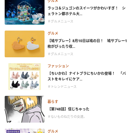
グルメ
ラッコ＆ジュゴンのスイーツがかわいすぎ！ シ
ェラトン都ホテル大...
＃グルメニュース
グルメ
【鳩サブレー】8月10日は鳩の日！ 鳩サブレー1
枚がぴったり収...
＃グルメニュース
ファッション
【ちいかわ】ナイトブラにちいかわ登場！ 「バ
ストをキレイにケア...
＃トレンドニュース
暮らす
【第748話】信じちゃった
＃ないものねだりの女達。
グルメ