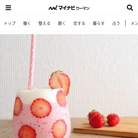
トップ
働く
整える
磨く
恋する
暮らす
占う
メ