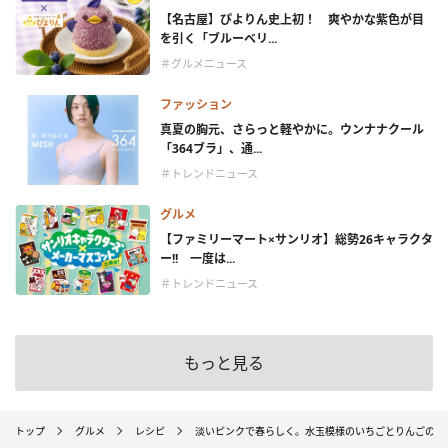
【名古屋】ぴよりん史上初！ 爽やかな紫色が目
を引く「ブルーベリ...
＃グルメニュース
ファッション
真夏の胸元、さらっと軽やかに。ウンナナクール
「364ブラ」、通...
＃トレンドニュース
グルメ
【ファミリーマート×サンリオ】総勢26キャラクタ
ー!! 一度は...
＃トレンドニュース
もっと見る
トップ
グルメ
レシピ
淡いピンクで春らしく。水玉模様のいちごとりんごのス