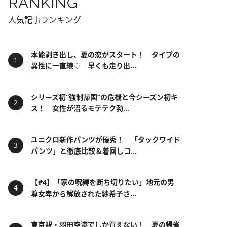
RANKING
人気記事ランキング
本能剥き出し、夏の恋がスタート！ タイプの
異性に一直線♡ 早くも走り出...
シリーズ初“強制帰国”の危機と今シーズン初キ
ス！ 女性が沼るモテテク勃...
ユニクロ新作パンツが優秀！ 「タックワイド
パンツ」と徹底比較＆着回しコ...
【#4】「家の呪縛を断ち切りたい」地元の男
尊女卑から解放された紗希子さ...
東京駅・羽田空港でしか買えない！ 夏の帰省