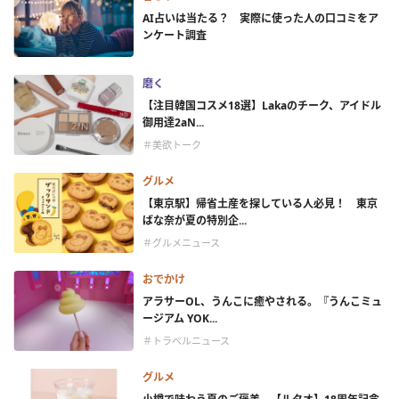
AI占いは当たる？ 実際に使った人の口コミをア
ンケート調査
磨く
【注目韓国コスメ18選】Lakaのチーク、アイドル
御用達2aN...
＃美欲トーク
グルメ
【東京駅】帰省土産を探している人必見！ 東京
ばな奈が夏の特別企...
＃グルメニュース
おでかけ
アラサーOL、うんこに癒やされる。『うんこミュ
ージアム YOK...
＃トラベルニュース
グルメ