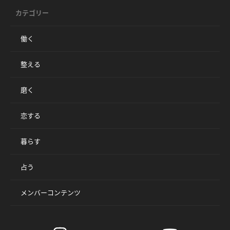
カテゴリー
働く
整える
磨く
恋する
暮らす
占う
メンバーコンテンツ