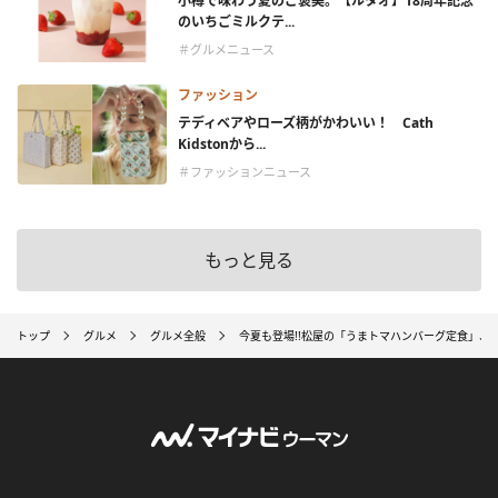
小樽で味わう夏のご褒美。【ルタオ】18周年記念
のいちごミルクテ...
＃グルメニュース
ファッション
テディベアやローズ柄がかわいい！ Cath
Kidstonから...
＃ファッションニュース
もっと見る
トップ
グルメ
グルメ全般
今夏も登場!!松屋の「うまトマハンバーグ定食」、