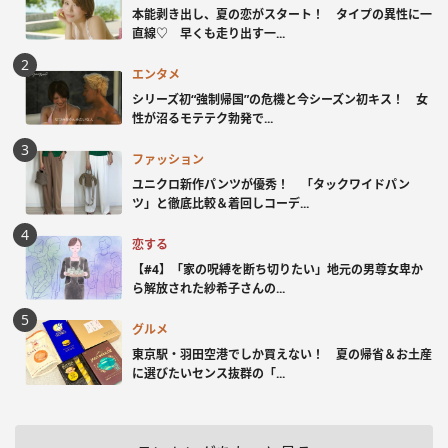
本能剥き出し、夏の恋がスタート！ タイプの異性に一
直線♡ 早くも走り出す一...
エンタメ
シリーズ初“強制帰国”の危機と今シーズン初キス！ 女
性が沼るモテテク勃発で...
ファッション
ユニクロ新作パンツが優秀！ 「タックワイドパン
ツ」と徹底比較＆着回しコーデ...
恋する
【#4】「家の呪縛を断ち切りたい」地元の男尊女卑か
ら解放された紗希子さんの...
グルメ
東京駅・羽田空港でしか買えない！ 夏の帰省＆お土産
に選びたいセンス抜群の「...