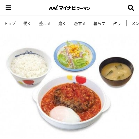
トップ
働く
整える
磨く
恋する
暮らす
占う
メ