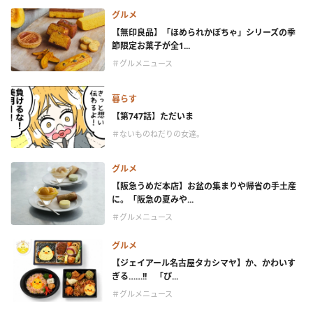
グルメ
【無印良品】「ほめられかぼちゃ」シリーズの季
節限定お菓子が全1...
＃グルメニュース
暮らす
【第747話】ただいま
＃ないものねだりの女達。
グルメ
【阪急うめだ本店】お盆の集まりや帰省の手土産
に。「阪急の夏みや...
＃グルメニュース
グルメ
【ジェイアール名古屋タカシマヤ】か、かわいす
ぎる……!! 「ぴ...
＃グルメニュース