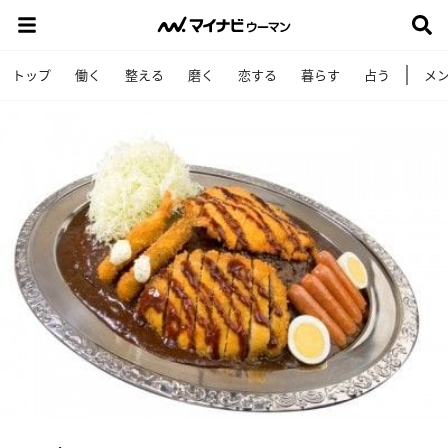
トップ
働く
整える
磨く
恋する
暮らす
占う
メ