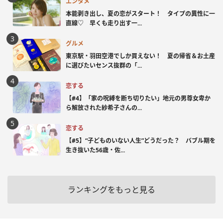
エンタメ
本能剥き出し、夏の恋がスタート！ タイプの異性に一
直線♡ 早くも走り出す一...
グルメ
東京駅・羽田空港でしか買えない！ 夏の帰省＆お土産
に選びたいセンス抜群の「...
恋する
【#4】「家の呪縛を断ち切りたい」地元の男尊女卑か
ら解放された紗希子さんの...
恋する
【#5】“子どものいない人生”どうだった？ バブル期を
生き抜いた56歳・佐...
ランキングをもっと見る