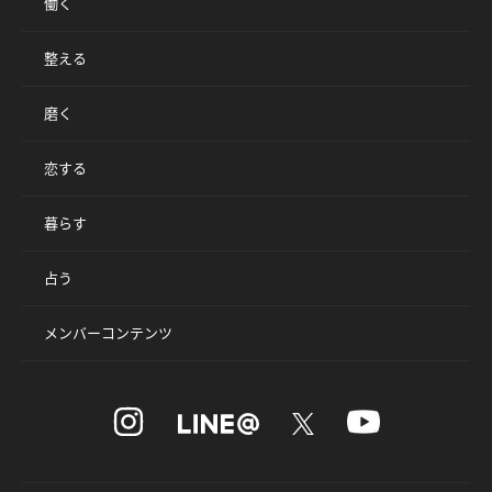
働く
整える
磨く
恋する
暮らす
占う
メンバーコンテンツ