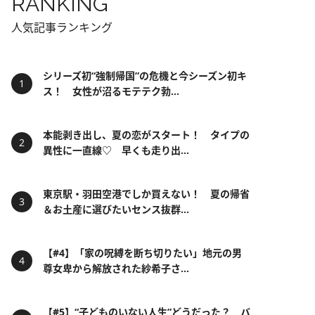
RANKING
人気記事ランキング
シリーズ初“強制帰国”の危機と今シーズン初キ
ス！ 女性が沼るモテテク勃...
本能剥き出し、夏の恋がスタート！ タイプの
異性に一直線♡ 早くも走り出...
東京駅・羽田空港でしか買えない！ 夏の帰省
＆お土産に選びたいセンス抜群...
【#4】「家の呪縛を断ち切りたい」地元の男
尊女卑から解放された紗希子さ...
【#5】“子どものいない人生”どうだった？ バ