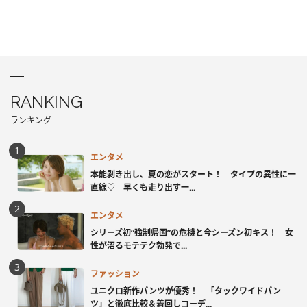
RANKING
ランキング
エンタメ
本能剥き出し、夏の恋がスタート！ タイプの異性に一
直線♡ 早くも走り出す一...
エンタメ
シリーズ初“強制帰国”の危機と今シーズン初キス！ 女
性が沼るモテテク勃発で...
ファッション
ユニクロ新作パンツが優秀！ 「タックワイドパン
ツ」と徹底比較＆着回しコーデ...