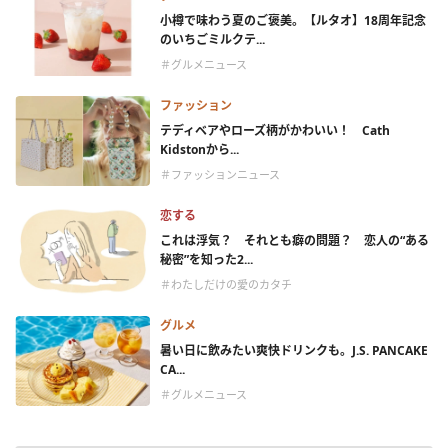
小樽で味わう夏のご褒美。【ルタオ】18周年記念
のいちごミルクテ...
＃グルメニュース
ファッション
テディベアやローズ柄がかわいい！ Cath
Kidstonから...
＃ファッションニュース
恋する
これは浮気？ それとも癖の問題？ 恋人の“ある
秘密”を知った2...
＃わたしだけの愛のカタチ
グルメ
暑い日に飲みたい爽快ドリンクも。J.S. PANCAKE
CA...
＃グルメニュース