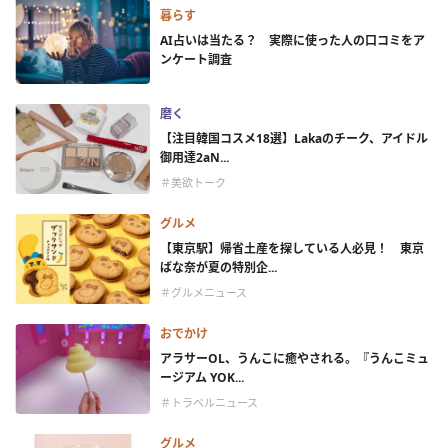
暮らす
AI占いは当たる？ 実際に使った人の口コミをア
ンケート調査
磨く
【注目韓国コスメ18選】Lakaのチーク、アイドル
御用達2aN...
＃美欲トーク
グルメ
【東京駅】帰省土産を探している人必見！ 東京
ばな奈が夏の特別企...
＃グルメニュース
おでかけ
アラサーOL、うんこに癒やされる。『うんこミュ
ージアム YOK...
＃トラベルニュース
グルメ