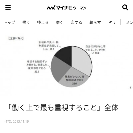
トップ
働く
整える
磨く
恋する
暮らす
占う
メ
「働く上で最も重視すること」全体
作成: 2013.11.19