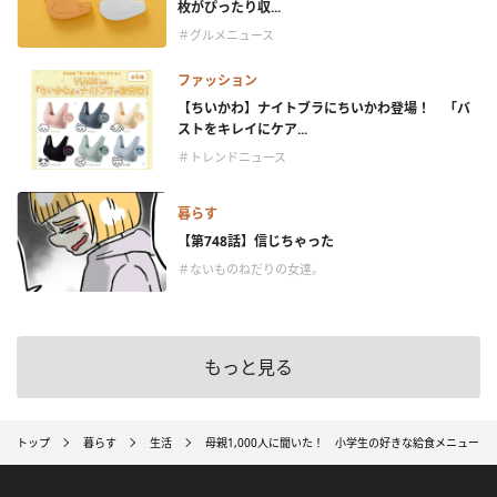
枚がぴったり収...
＃グルメニュース
ファッション
【ちいかわ】ナイトブラにちいかわ登場！ 「バ
ストをキレイにケア...
＃トレンドニュース
暮らす
【第748話】信じちゃった
＃ないものねだりの女達。
もっと見る
トップ
暮らす
生活
母親1,000人に聞いた！ 小学生の好きな給食メニュー1