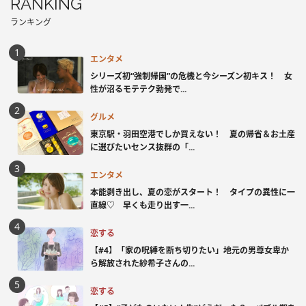
RANKING
ランキング
エンタメ
シリーズ初“強制帰国”の危機と今シーズン初キス！ 女
性が沼るモテテク勃発で...
グルメ
東京駅・羽田空港でしか買えない！ 夏の帰省＆お土産
に選びたいセンス抜群の「...
エンタメ
本能剥き出し、夏の恋がスタート！ タイプの異性に一
直線♡ 早くも走り出す一...
恋する
【#4】「家の呪縛を断ち切りたい」地元の男尊女卑か
ら解放された紗希子さんの...
恋する