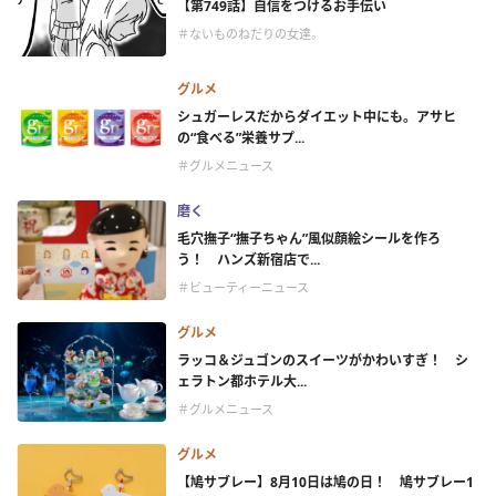
【第749話】自信をつけるお手伝い
＃ないものねだりの女達。
グルメ
シュガーレスだからダイエット中にも。アサヒ
の“食べる”栄養サプ...
＃グルメニュース
磨く
毛穴撫子“撫子ちゃん”風似顔絵シールを作ろ
う！ ハンズ新宿店で...
＃ビューティーニュース
グルメ
ラッコ＆ジュゴンのスイーツがかわいすぎ！ シ
ェラトン都ホテル大...
＃グルメニュース
グルメ
【鳩サブレー】8月10日は鳩の日！ 鳩サブレー1