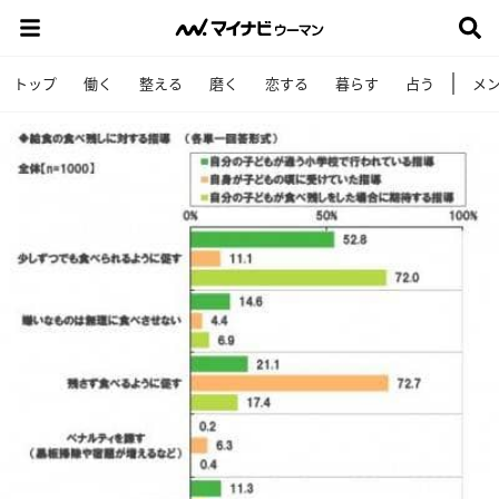
トップ
働く
整える
磨く
恋する
暮らす
占う
メ