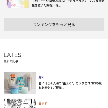
【#5】“子どものいない人生”どうだった？ バブル期を
生き抜いた56歳・佐...
ランキングをもっと見る
LATEST
最新の記事
磨く
暑い日こそ入浴で“整える”。カラダとココロの疲
れを癒やすご褒美...
暮らす