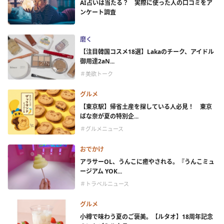
AI占いは当たる？ 実際に使った人の口コミをア
ンケート調査
磨く
【注目韓国コスメ18選】Lakaのチーク、アイドル
御用達2aN...
＃美欲トーク
グルメ
【東京駅】帰省土産を探している人必見！ 東京
ばな奈が夏の特別企...
＃グルメニュース
おでかけ
アラサーOL、うんこに癒やされる。『うんこミュ
ージアム YOK...
＃トラベルニュース
グルメ
小樽で味わう夏のご褒美。【ルタオ】18周年記念