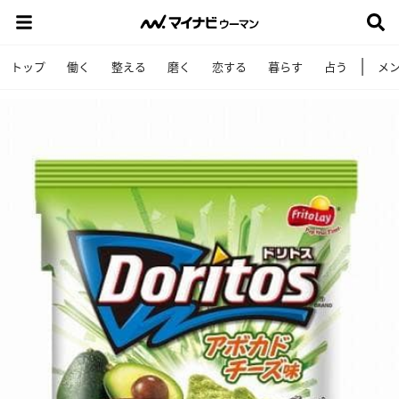
トップ
働く
整える
磨く
恋する
暮らす
占う
メ