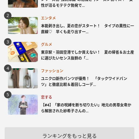
性が沼るモテテク勃発で...
エンタメ
本能剥き出し、夏の恋がスタート！ タイプの異性に一
直線♡ 早くも走り出す一...
グルメ
東京駅・羽田空港でしか買えない！ 夏の帰省＆お土産
に選びたいセンス抜群の「...
ファッション
ユニクロ新作パンツが優秀！ 「タックワイドパン
ツ」と徹底比較＆着回しコーデ...
恋する
【#4】「家の呪縛を断ち切りたい」地元の男尊女卑か
ら解放された紗希子さんの...
ランキングをもっと見る