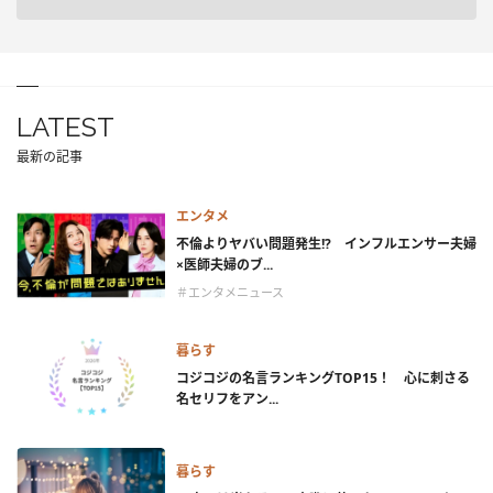
LATEST
最新の記事
エンタメ
不倫よりヤバい問題発生!? インフルエンサー夫婦
×医師夫婦のブ...
＃エンタメニュース
暮らす
コジコジの名言ランキングTOP15！ 心に刺さる
名セリフをアン...
暮らす