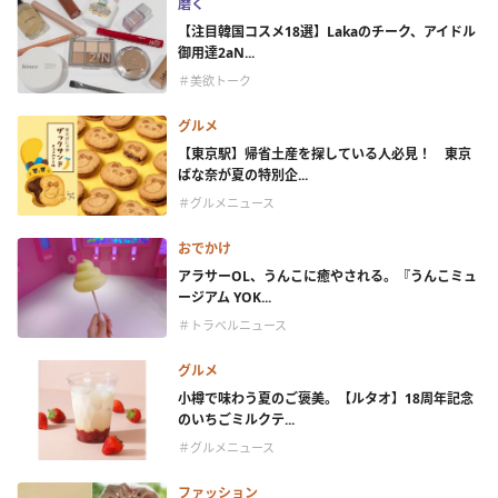
磨く
【注目韓国コスメ18選】Lakaのチーク、アイドル
御用達2aN...
＃美欲トーク
グルメ
【東京駅】帰省土産を探している人必見！ 東京
ばな奈が夏の特別企...
＃グルメニュース
おでかけ
アラサーOL、うんこに癒やされる。『うんこミュ
ージアム YOK...
＃トラベルニュース
グルメ
小樽で味わう夏のご褒美。【ルタオ】18周年記念
のいちごミルクテ...
＃グルメニュース
ファッション