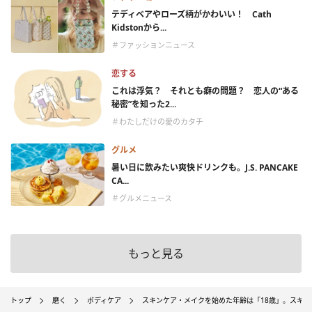
テディベアやローズ柄がかわいい！ Cath
Kidstonから...
＃ファッションニュース
恋する
これは浮気？ それとも癖の問題？ 恋人の“ある
秘密”を知った2...
＃わたしだけの愛のカタチ
グルメ
暑い日に飲みたい爽快ドリンクも。J.S. PANCAKE
CA...
＃グルメニュース
もっと見る
トップ
磨く
ボディケア
スキンケア・メイクを始めた年齢は「18歳」。スキ