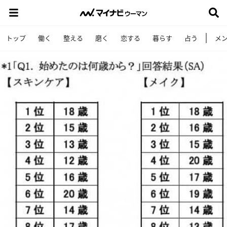
トップ
働く
整える
磨く
恋する
暮らす
占う
メ