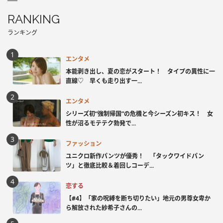
RANKING
ランキング
エンタメ
本能剥き出し、夏の恋がスタート！ タイプの異性に一
直線♡ 早くも走り出す一...
エンタメ
シリーズ初“強制帰国”の危機と今シーズン初キス！ 女
性が沼るモテテク勃発で...
ファッション
ユニクロ新作パンツが優秀！ 「タックワイドパン
ツ」と徹底比較＆着回しコーデ...
恋する
【#4】「家の呪縛を断ち切りたい」地元の男尊女卑か
ら解放された紗希子さんの...