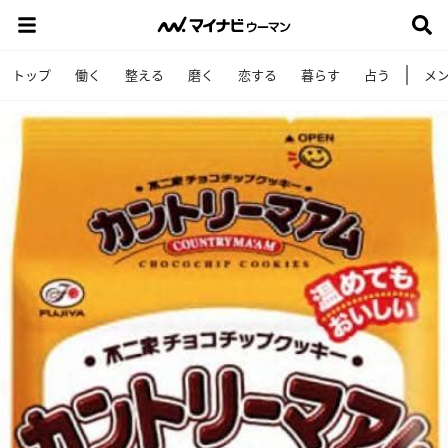
トップ
働く
整える
磨く
恋する
暮らす
占う
メ