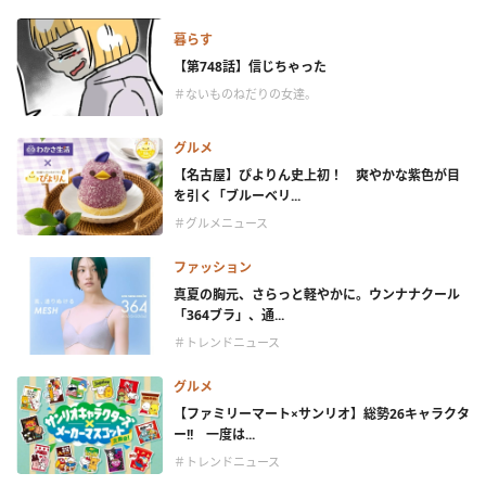
暮らす
【第748話】信じちゃった
＃ないものねだりの女達。
グルメ
【名古屋】ぴよりん史上初！ 爽やかな紫色が目
を引く「ブルーベリ...
＃グルメニュース
ファッション
真夏の胸元、さらっと軽やかに。ウンナナクール
「364ブラ」、通...
＃トレンドニュース
グルメ
【ファミリーマート×サンリオ】総勢26キャラクタ
ー!! 一度は...
＃トレンドニュース