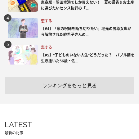
東京駅・羽田空港でしか買えない！ 夏の帰省＆お土産
に選びたいセンス抜群の「...
恋する
【#4】「家の呪縛を断ち切りたい」地元の男尊女卑か
ら解放された紗希子さんの...
恋する
【#5】“子どものいない人生”どうだった？ バブル期を
生き抜いた56歳・佐...
ランキングをもっと見る
LATEST
最新の記事