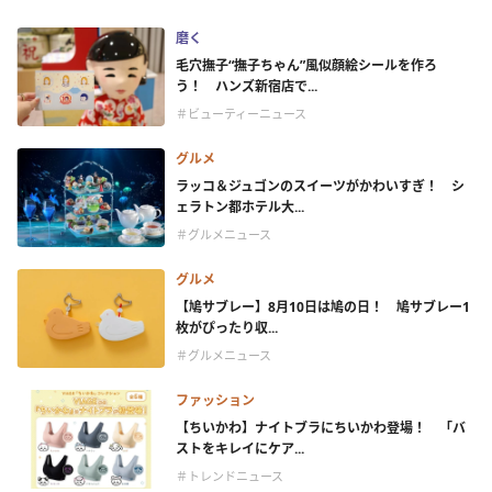
磨く
毛穴撫子“撫子ちゃん”風似顔絵シールを作ろ
う！ ハンズ新宿店で...
＃ビューティーニュース
グルメ
ラッコ＆ジュゴンのスイーツがかわいすぎ！ シ
ェラトン都ホテル大...
＃グルメニュース
グルメ
【鳩サブレー】8月10日は鳩の日！ 鳩サブレー1
枚がぴったり収...
＃グルメニュース
ファッション
【ちいかわ】ナイトブラにちいかわ登場！ 「バ
ストをキレイにケア...
＃トレンドニュース