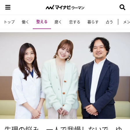
整える
トップ
働く
磨く
恋する
暮らす
占う
メ
生理の悩み、一人で我慢しないで。ゆ