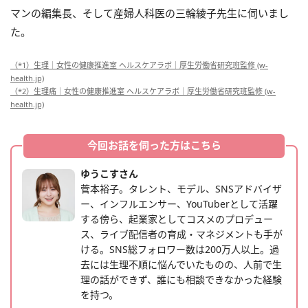
マンの編集長、そして産婦人科医の三輪綾子先生に伺いまし
た。
（*1）生理｜女性の健康推進室 ヘルスケアラボ｜厚生労働省研究班監修 (w-
health.jp)
（*2）生理痛｜女性の健康推進室 ヘルスケアラボ｜厚生労働省研究班監修 (w-
health.jp)
今回お話を伺った方はこちら
ゆうこすさん
菅本裕子。タレント、モデル、SNSアドバイザ
ー、インフルエンサー、YouTuberとして活躍
する傍ら、起業家としてコスメのプロデュー
ス、ライブ配信者の育成・マネジメントも手が
ける。SNS総フォロワー数は200万人以上。過
去には生理不順に悩んでいたものの、人前で生
理の話ができず、誰にも相談できなかった経験
を持つ。