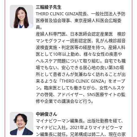
三輪綾子先生
THIRD CLINIC GINZA院長、一般社団法人予防
医療普及協会理事、東京産婦人科医会広報委
員。
産婦人科専門医、日本医師会認定産業医 検診
マンモグラフィー読影認定医、乳がん検診超音
波検査実施・判定医等の経歴を持つ。産婦人科
医として10年以上勤め、様々な女性の疾患や
ヘルスケア問題について取り組む。自宅でも職
場でもない、安心できる居心地の良い第3の場
所として患者さんが気兼ねなく訪れることが出
来るような「THIRD CLINIC GINZA」をオープ
ン。臨床医としても働きながら、女性ヘルスケ
アの啓発、アドバイザー、SNS医療サイトの監
修や企業での講演会など行う。
中納俊さん
マイナビウーマン編集長。出版社勤務を経て、
マイナビに入社。2021年よりマイナビウーマ
ン編集長に就任。兄弟構成は姉二人、現在の家