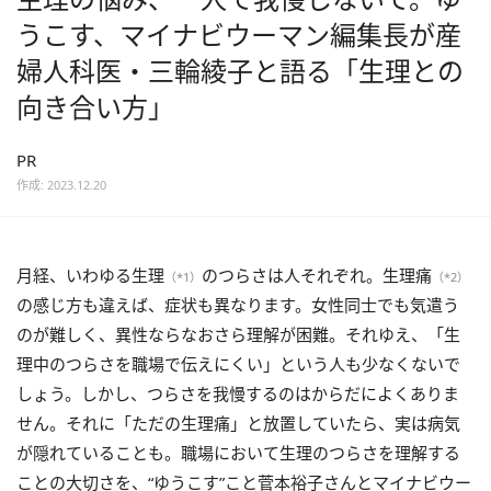
うこす、マイナビウーマン編集長が産
婦人科医・三輪綾子と語る「生理との
向き合い方」
PR
作成: 2023.12.20
月経、いわゆる生理
のつらさは人それぞれ。生理痛
（*1）
（*2）
の感じ方も違えば、症状も異なります。女性同士でも気遣う
のが難しく、異性ならなおさら理解が困難。それゆえ、「生
理中のつらさを職場で伝えにくい」という人も少なくないで
しょう。しかし、つらさを我慢するのはからだによくありま
せん。それに「ただの生理痛」と放置していたら、実は病気
が隠れていることも。職場において生理のつらさを理解する
ことの大切さを、“ゆうこす”こと菅本裕子さんとマイナビウー