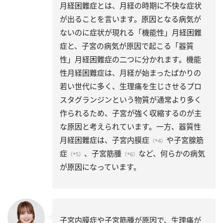
月経困難症とは、月経の時期に不快な症状
が出ることを言います。原因となる病気が
ないのに症状が現れる「機能性」月経困難
症と、子宮の病気が原因で起こる「器質
性」月経困難症の二つに分かれます。機能
性月経困難症は、月経が始まったばかりの
若い世代に多く、生理痛を生じさせるプロ
スタグランジンという物質が通常より多く
作られるため、子宮が強く収縮するのが主
な原因と考えられています。一方、器質性
月経困難症は、子宮内膜症
や子宮腺筋
（*4）
症
、子宮筋腫
など、何らかの病気
（*5）
（*6）
が原因になっています。
子宮内膜症や子宮筋腫が原因で、生理痛が