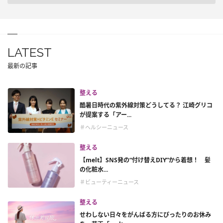
LATEST
最新の記事
整える
酷暑日時代の紫外線対策どうしてる？ 江崎グリコ
が提案する「アー...
＃ヘルシーニュース
整える
【melt】SNS発の“付け替えDIY”から着想！ 髪
の化粧水...
＃ビューティーニュース
整える
せわしない日々をがんばる方にぴったりのお休み