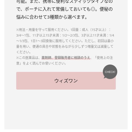
可能。また、携帯に便利なスティックタイプなの
で、ポーチに入れて常備しておいても◎。便秘の
悩みに合わせて3種類から選べます。
※用法・用量を守って服用ください。1回量：成人（15才以上）：
3/4～1包、11才以上15才未満：1/2～2/3包、3才以上11才未満：1/4
～1/3包、1日1～3回食後に服用してください。ただし、初回は最小
量を用い、便通の具合や状態をみながら少しずつ増量又は減量して
ください。
※この医薬品は、
薬剤師、登録販売者に相談のうえ
、「使用上の注
意」をよく読んでお使いください。
ウィズワン