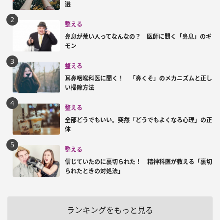
選
整える
鼻息が荒い人ってなんなの？ 医師に聞く「鼻息」のギ
モン
整える
耳鼻咽喉科医に聞く！ 「鼻くそ」のメカニズムと正し
い掃除方法
整える
全部どうでもいい。突然「どうでもよくなる心理」の正
体
整える
信じていたのに裏切られた！ 精神科医が教える「裏切
られたときの対処法」
ランキングをもっと見る