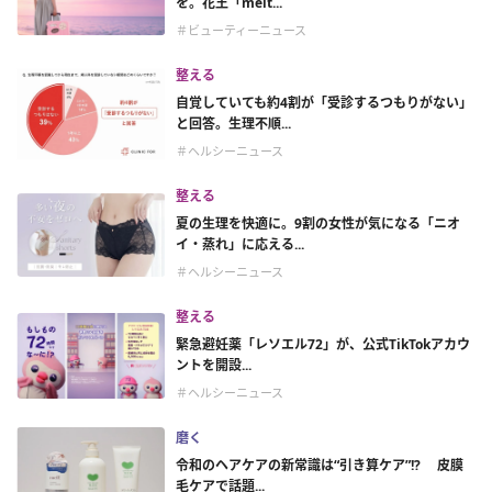
を。花王「melt...
＃ビューティーニュース
整える
自覚していても約4割が「受診するつもりがない」
と回答。生理不順...
＃ヘルシーニュース
整える
夏の生理を快適に。9割の女性が気になる「ニオ
イ・蒸れ」に応える...
＃ヘルシーニュース
整える
緊急避妊薬「レソエル72」が、公式TikTokアカウ
ントを開設...
＃ヘルシーニュース
磨く
令和のヘアケアの新常識は“引き算ケア”!? 皮膜
毛ケアで話題...