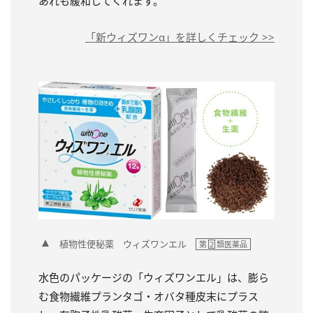
あれも緩和してくれます。
「新ウィズワンα」を詳しくチェック >>
植物性便秘薬 ウィズワンエル
第
2
類医薬品
水色のパッケージの「ウィズワンエル」は、膨ら
む食物繊維プランタゴ・オバタ種皮末にプラス