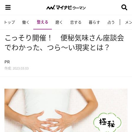
整える
トップ
働く
磨く
恋する
暮らす
占う
メ
こっそり開催！ 便秘気味さん座談会
でわかった、つら～い現実とは？
PR
作成: 2023.03.03