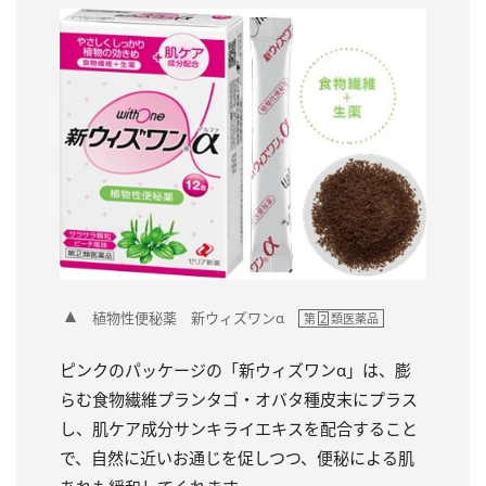
植物性便秘薬 新ウィズワンα
第
2
類医薬品
ピンクのパッケージの「新ウィズワンα」は、膨
らむ食物繊維プランタゴ・オバタ種皮末にプラス
し、肌ケア成分サンキライエキスを配合すること
で、自然に近いお通じを促しつつ、便秘による肌