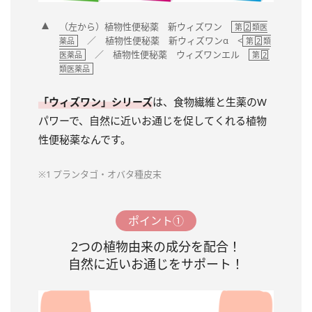
（左から）植物性便秘薬 新ウィズワン
第
2
類医
／ 植物性便秘薬 新ウィズワンα <
薬品
第
2
類
／ 植物性便秘薬 ウィズワンエル
医薬品
第
2
類医薬品
「ウィズワン」シリーズ
は、食物繊維と生薬のW
パワーで、自然に近いお通じを促してくれる植物
性便秘薬なんです。
※1 プランタゴ・オバタ種皮末
ポイント①
2つの植物由来の成分を配合！
自然に近いお通じをサポート！