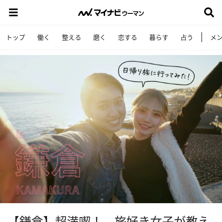
トップ
働く
整える
磨く
恋する
暮らす
占う
メ
【鎌倉】超満喫！ 旅好き女子が教え