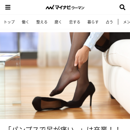
トップ
働く
整える
磨く
恋する
暮らす
占う
メ
「パンプスで足が痛い…」は卒業！！