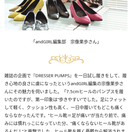
「andGIRL編集部 宗像果歩さん」
雑誌の企画で『DRESSER PUMPS』を一日試し履きをして、履
き心地の良さに虜になったというandGIRL編集の宗像果歩さ
んにその魅力を伺いました。「7.5cmヒールのパンプスを履
いたのですが、第一印象は“歩きやすい”でした。足にフィット
して軽く、クッション性も高く、一日中履いてもどこも痛く
ならなかったんです。“ヒール靴＝足が痛い”が当たり前で、痛
みには慣れっこになっていた分、“痛くならないヒール靴があ
るんだ！”と衝撃でした。ヒール靴を履く憂鬱から解消されま