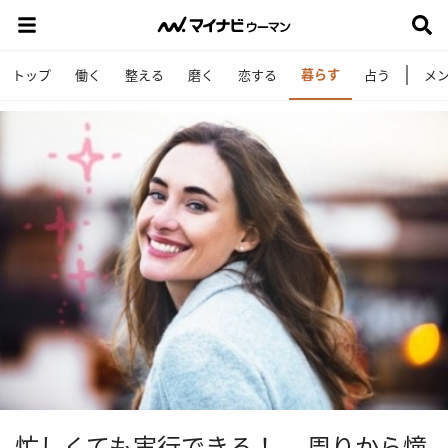
暮らす
トップ
働く
整える
磨く
恋する
占う
メ
忙しくても実行できる！ 周りから憧