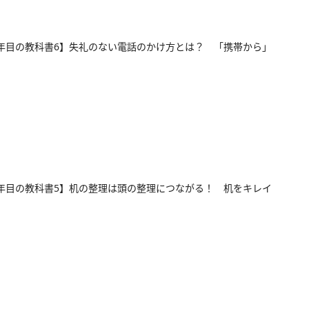
年目の教科書6】失礼のない電話のかけ方とは？ 「携帯から」
年目の教科書5】机の整理は頭の整理につながる！ 机をキレイ