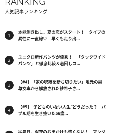
RANKING
人気記事ランキング
本能剥き出し、夏の恋がスタート！ タイプの
異性に一直線♡ 早くも走り出...
ユニクロ新作パンツが優秀！ 「タックワイド
パンツ」と徹底比較＆着回しコ...
【#4】「家の呪縛を断ち切りたい」地元の男
尊女卑から解放された紗希子さ...
【#5】“子どものいない人生”どうだった？ バ
ブル期を生き抜いた56歳...
猛暑日、浴衣のお出かけも怖くない！ マンダ