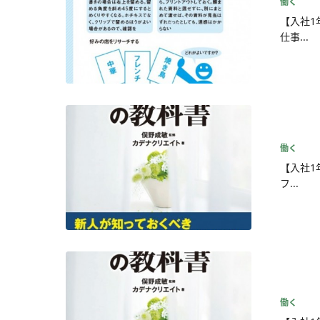
働く
【入社1
仕事...
働く
【入社1
フ...
働く