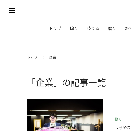
トップ
働く
整える
磨く
恋
トップ
企業
「企業」の記事一覧
働く
うらやま