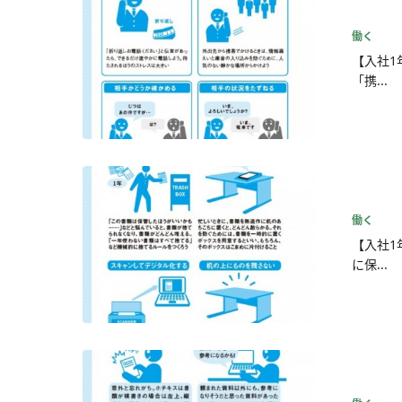
働く
【入社1
「携...
働く
【入社1
に保...