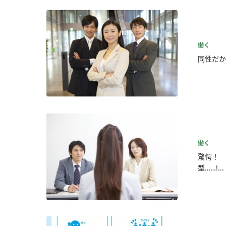
働く
同性だか
働く
驚愕！ 
型……!...