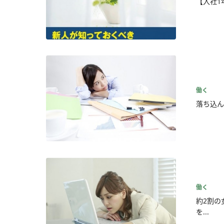
【入社1
働く
落ち込ん
働く
約2割の
を...