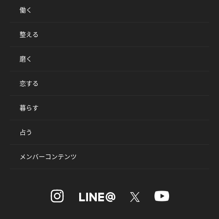
働く
整える
磨く
恋する
暮らす
占う
メンバーコンテンツ