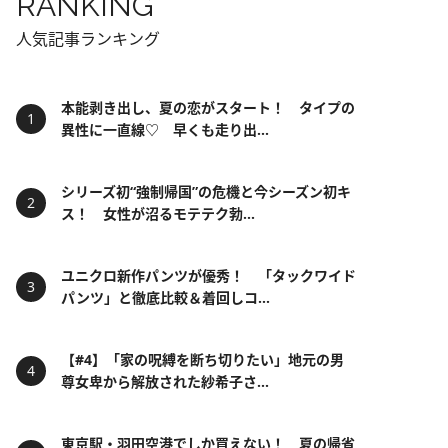
RANKING
人気記事ランキング
本能剥き出し、夏の恋がスタート！ タイプの
異性に一直線♡ 早くも走り出...
シリーズ初“強制帰国”の危機と今シーズン初キ
ス！ 女性が沼るモテテク勃...
ユニクロ新作パンツが優秀！ 「タックワイド
パンツ」と徹底比較＆着回しコ...
【#4】「家の呪縛を断ち切りたい」地元の男
尊女卑から解放された紗希子さ...
東京駅・羽田空港でしか買えない！ 夏の帰省