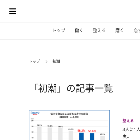
トップ
働く
整える
磨く
恋
トップ
初潮
「初潮」の記事一覧
整える
3人に1
実...