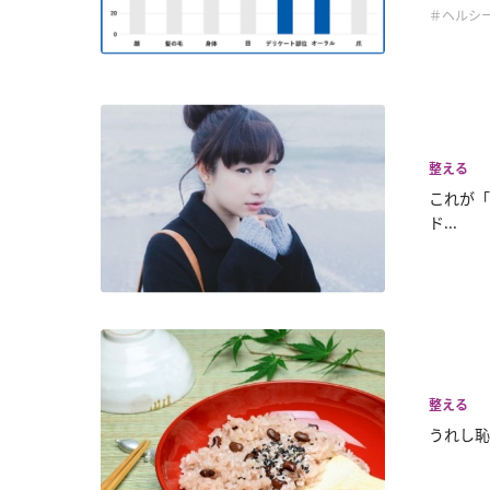
＃ヘルシ
整える
これが「
ド...
整える
うれし恥