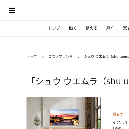
トップ
働く
整える
磨く
恋
トップ
コスメブランド
シュウ ウエムラ（shu uemu
「シュウ ウエムラ（shu 
暮らす
それって
LGの...