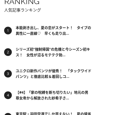
RANKING
人気記事ランキング
本能剥き出し、夏の恋がスタート！ タイプの
異性に一直線♡ 早くも走り出...
シリーズ初“強制帰国”の危機と今シーズン初キ
ス！ 女性が沼るモテテク勃...
ユニクロ新作パンツが優秀！ 「タックワイド
パンツ」と徹底比較＆着回しコ...
【#4】「家の呪縛を断ち切りたい」地元の男
尊女卑から解放された紗希子さ...
東京駅・羽田空港でしか買えない！ 夏の帰省