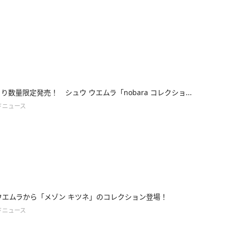
より数量限定発売！ シュウ ウエムラ「nobara コレクショ...
ドニュース
ウエムラから「メゾン キツネ」のコレクション登場！
ドニュース