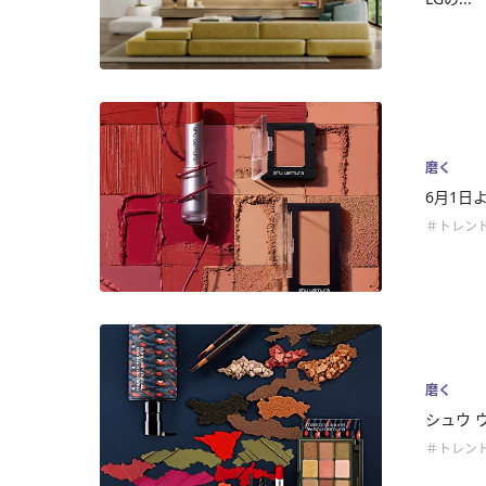
磨く
6月1日
＃トレン
磨く
シュウ 
＃トレン