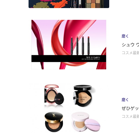
磨く
シュウ 
コスメ最
磨く
ぜひゲッ
コスメ最