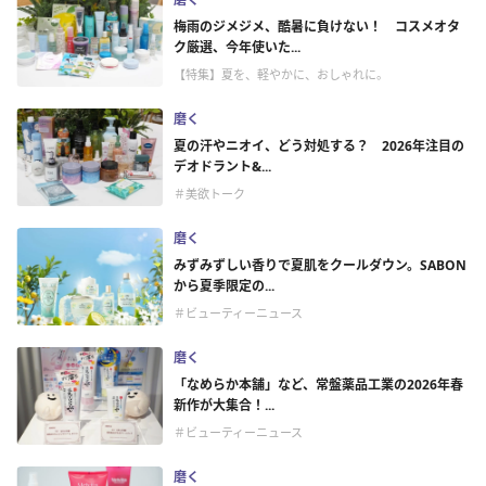
梅雨のジメジメ、酷暑に負けない！ コスメオタ
ク厳選、今年使いた...
【特集】夏を、軽やかに、おしゃれに。
磨く
夏の汗やニオイ、どう対処する？ 2026年注目の
デオドラント&...
＃美欲トーク
磨く
みずみずしい香りで夏肌をクールダウン。SABON
から夏季限定の...
＃ビューティーニュース
磨く
「なめらか本舗」など、常盤薬品工業の2026年春
新作が大集合！...
＃ビューティーニュース
磨く