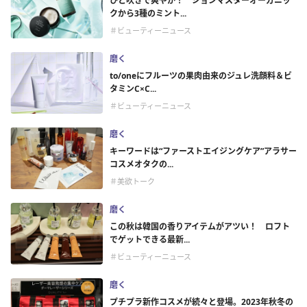
ひと吹きで爽やか！ ジョンマスターオーガニッ
クから3種のミント...
＃ビューティーニュース
磨く
to/oneにフルーツの果肉由来のジュレ洗顔料＆ビ
タミンC×C...
＃ビューティーニュース
磨く
キーワードは“ファーストエイジングケア”アラサー
コスメオタクの...
＃美欲トーク
磨く
この秋は韓国の香りアイテムがアツい！ ロフト
でゲットできる最新...
＃ビューティーニュース
磨く
プチプラ新作コスメが続々と登場。2023年秋冬の