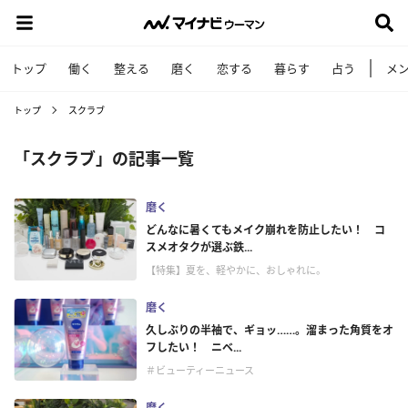
トップ
働く
整える
磨く
恋する
暮らす
占う
メ
トップ
スクラブ
「スクラブ」の記事一覧
磨く
どんなに暑くてもメイク崩れを防止したい！ コ
スメオタクが選ぶ鉄...
【特集】夏を、軽やかに、おしゃれに。
磨く
久しぶりの半袖で、ギョッ……。溜まった角質をオ
フしたい！ ニベ...
＃ビューティーニュース
磨く