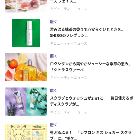
ーズ フェイス...
＃ビューティーニュース
磨く
澄み渡る抹茶の香りで心安らぐひとときを。
SHIROのフレグラン...
＃ビューティーニュース
磨く
ロクシタンから爽やかジューシーな季節の恵み、
「シトラスヴァーベ...
＃ビューティーニュース
磨く
スクラブとウォッシュが2in1に！ 毎日使えるボ
ディスクラブが...
＃ビューティーニュース
磨く
唇ぷるぷる！ 「レブロン キス シュガー スクラ
ブ」に、“ポケ...