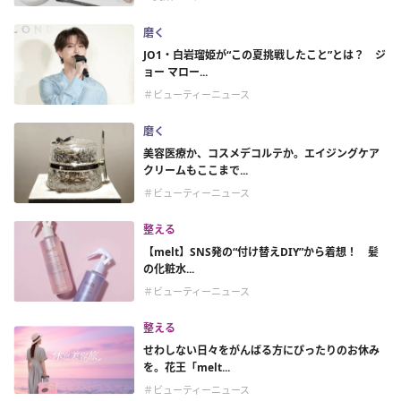
磨く
JO1・白岩瑠姫が“この夏挑戦したこと”とは？ ジ
ョー マロー...
＃ビューティーニュース
磨く
美容医療か、コスメデコルテか。エイジングケア
クリームもここまで...
＃ビューティーニュース
整える
【melt】SNS発の“付け替えDIY”から着想！ 髪
の化粧水...
＃ビューティーニュース
整える
せわしない日々をがんばる方にぴったりのお休み
を。花王「melt...
＃ビューティーニュース