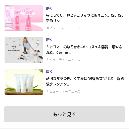
磨く
唇ぽってり、神ビジュリップに胸キュン。CipiCipi
新作リッ...
＃ビューティーニュース
磨く
ミッフィーのゆるかわいいコスメ＆雑貨に癒やさ
れる。Cosme ...
＃ビューティーニュース
磨く
頑固なザラつき、くすみは“滞留角質”かも!? 新感
覚クレンジン...
＃ビューティーニュース
もっと見る