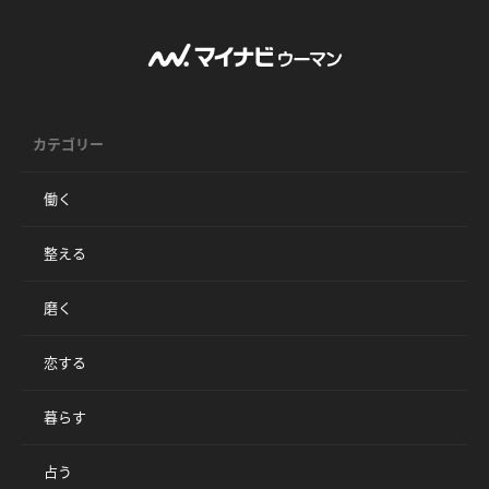
カテゴリー
働く
整える
磨く
恋する
暮らす
占う