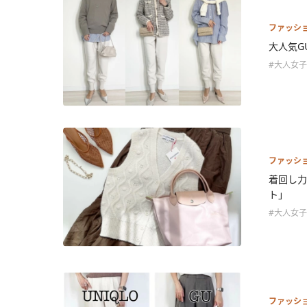
ファッシ
大人気G
#大人女
ファッシ
着回し力
ト」
#大人女
ファッシ