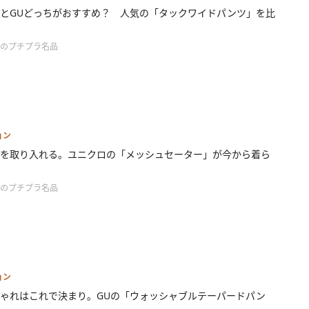
とGUどっちがおすすめ？ 人気の「タックワイドパンツ」を比
子のプチプラ名品
ョン
を取り入れる。ユニクロの「メッシュセーター」が今から着ら
子のプチプラ名品
ョン
ゃれはこれで決まり。GUの「ウォッシャブルテーパードパン