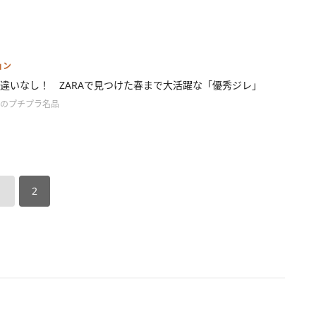
ョン
違いなし！ ZARAで見つけた春まで大活躍な「優秀ジレ」
子のプチプラ名品
1
2