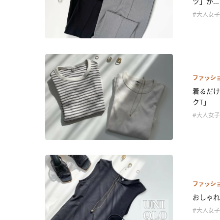
ツ」が...
#大人女
ファッシ
着るだけ
クT」
#大人女
ファッシ
おしゃれ
#大人女