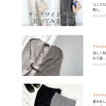
ユニクロ
較し...
#大人女
ファッシ
涼しく秋
れて超...
#大人女
ファッシ
夏のおし