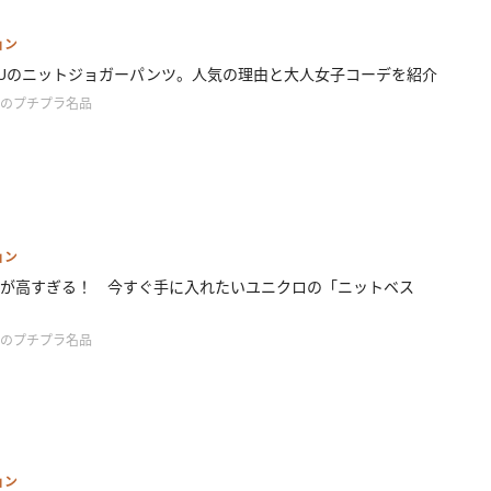
ョン
Uのニットジョガーパンツ。人気の理由と大人女子コーデを紹介
子のプチプラ名品
ョン
が高すぎる！ 今すぐ手に入れたいユニクロの「ニットベス
子のプチプラ名品
ョン