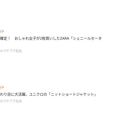
ョン
確定！ おしゃれ女子が2枚買いしたZARA「シェニールセータ
子のプチプラ名品
ョン
わり目に大活躍。ユニクロの「ニットショートジャケット」
子のプチプラ名品