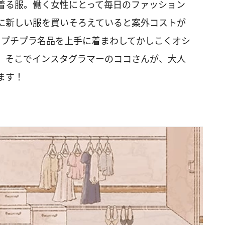
着る服。働く女性にとって毎日のファッション
に新しい服を買いそろえていると案外コストが
らプチプラ名品を上手に着まわしてかしこくオシ
。そこでインスタグラマーのココさんが、大人
ます！