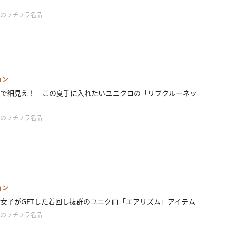
子のプチプラ名品
ョン
で細見え！ この夏手に入れたいユニクロの「リブクルーネッ
子のプチプラ名品
ョン
女子がGETした着回し抜群のユニクロ「エアリズム」アイテム
子のプチプラ名品