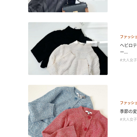
ファッシ
ヘビロテ
ー...
#大人女
ファッシ
季節の変
#大人女