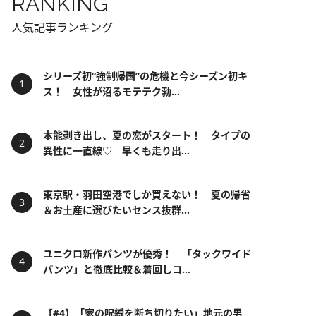
RANKING
人気記事ランキング
シリーズ初“強制帰国”の危機と今シーズン初キ
ス！ 女性が沼るモテテク勃...
本能剥き出し、夏の恋がスタート！ タイプの
異性に一直線♡ 早くも走り出...
東京駅・羽田空港でしか買えない！ 夏の帰省
＆お土産に選びたいセンス抜群...
ユニクロ新作パンツが優秀！ 「タックワイド
パンツ」と徹底比較＆着回しコ...
【#4】「家の呪縛を断ち切りたい」地元の男