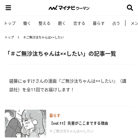
トップ
働く
整える
磨く
恋する
暮らす
占う
メ
トップ
＃ご無沙汰ちゃんは××したい
「＃ご無沙汰ちゃんは××したい」の記事一覧
磋藤にゅすけさんの漫画『ご無沙汰ちゃんは××したい』（講
談社）を全11回でお届けします！
暮らす
【vol.11】先輩がここまでする理由
＃ご無沙汰ちゃんは××したい