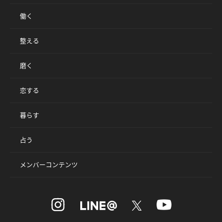
働く
整える
磨く
恋する
暮らす
占う
メンバーコンテンツ