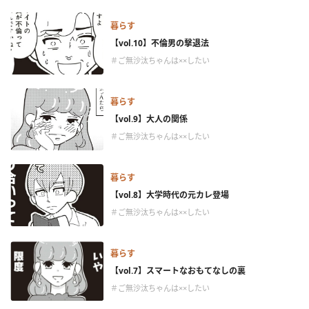
暮らす
【vol.10】不倫男の撃退法
＃ご無沙汰ちゃんは××したい
暮らす
【vol.9】大人の関係
＃ご無沙汰ちゃんは××したい
暮らす
【vol.8】大学時代の元カレ登場
＃ご無沙汰ちゃんは××したい
暮らす
【vol.7】スマートなおもてなしの裏
＃ご無沙汰ちゃんは××したい