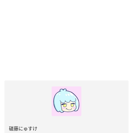
磋藤にゅすけ