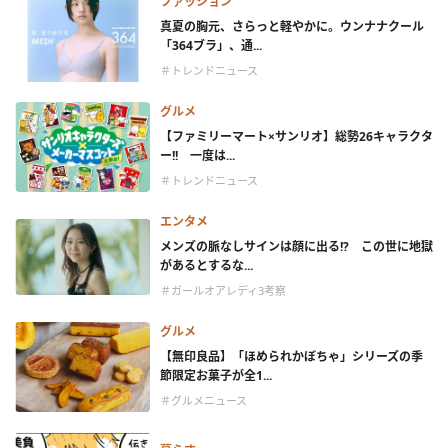
ファッション
真夏の胸元、さらっと軽やかに。ウンナナクール
「364ブラ」、通...
＃トレンドニュース
グルメ
【ファミリーマート×サンリオ】総勢26キャラクタ
ー!! 一度は...
＃トレンドニュース
エンタメ
メンズの脈なしサインは顔に出る!? この世に地獄
があるとするな...
＃ガールオアレディ3考察
グルメ
【無印良品】「ほめられかぼちゃ」シリーズの季
節限定お菓子が全1...
＃グルメニュース