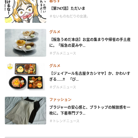
暮らす
【第747話】ただいま
＃ないものねだりの女達。
グルメ
【阪急うめだ本店】お盆の集まりや帰省の手土産
に。「阪急の夏みや...
＃グルメニュース
グルメ
【ジェイアール名古屋タカシマヤ】か、かわいす
ぎる……!! 「ぴ...
＃グルメニュース
ファッション
ブラジャーの安心感と、ブラトップの解放感を一
枚に。下着専門ブラ...
＃トレンドニュース