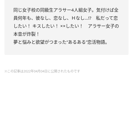
同じ女子校の同級生アラサー4人組女子。気付けば全
員何年も、彼なし、恋なし、Ｈなし…!? 私だって恋
したい！ キスしたい！ ××したい！ アラサー女子の
本音が炸裂！
夢と悩みと欲望がつまった“あるある”恋活物語。
※この記事は2022年04月04日に公開されたものです