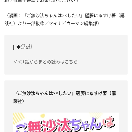
続きは電子書籍でお楽しみください！
（漫画：『ご無沙汰ちゃんは××したい』磋藤にゅすけ著（講
談社）より一部抜粋／マイナビウーマン編集部）
◆Check!
＜＜1話からまとめ読みはこちら
『ご無沙汰ちゃんは××したい』磋藤にゅすけ著（講
談社）