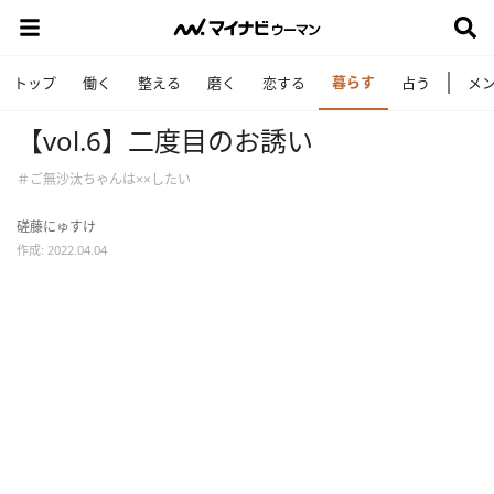
暮らす
トップ
働く
整える
磨く
恋する
占う
メ
【vol.6】二度目のお誘い
＃ご無沙汰ちゃんは××したい
磋藤にゅすけ
作成: 2022.04.04