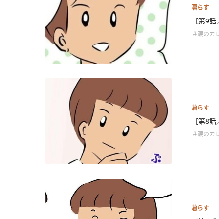
暮らす
【第9話
＃涙のカ
暮らす
【第8話
＃涙のカ
暮らす