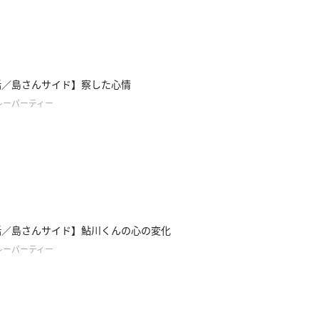
話／島さんサイド】察した心情
レーパーティー
話／島さんサイド】鮎川くんの心の変化
レーパーティー