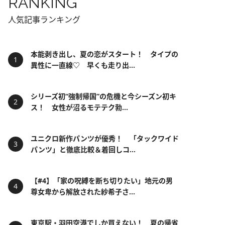
RANKING
人気記事ランキング
本能剥き出し、夏の恋がスタート！ タイプの
異性に一直線♡ 早くも走り出...
シリーズ初“強制帰国”の危機と今シーズン初キ
ス！ 女性が沼るモテテク勃...
ユニクロ新作パンツが優秀！ 「タックワイド
パンツ」と徹底比較＆着回しコ...
【#4】「家の呪縛を断ち切りたい」地元の男
尊女卑から解放された紗希子さ...
東京駅・羽田空港でしか買えない！ 夏の帰省