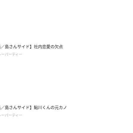
話／島さんサイド】社内恋愛の欠点
レーパーティー
話／島さんサイド】鮎川くんの元カノ
レーパーティー