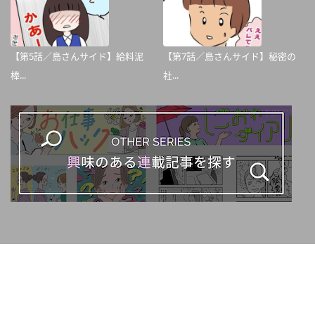
【第5話／島さんサイド】給料泥
【第7話／島さんサイド】秘密の
棒...
社...