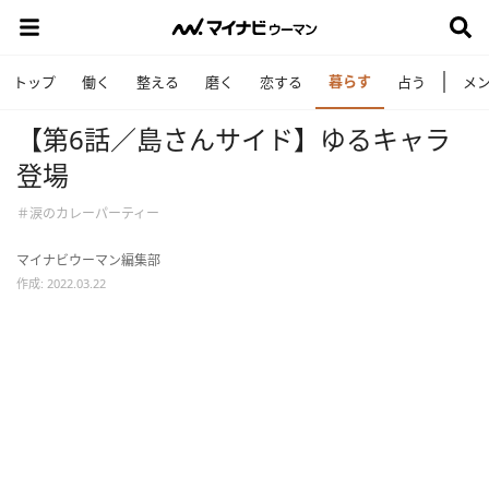
暮らす
トップ
働く
整える
磨く
恋する
占う
メ
【第6話／島さんサイド】ゆるキャラ
登場
＃涙のカレーパーティー
マイナビウーマン編集部
作成: 2022.03.22