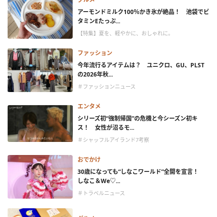
アーモンドミルク100％かき氷が絶品！ 池袋でビ
タミンEたっぷ...
【特集】夏を、軽やかに、おしゃれに。
ファッション
今年流行るアイテムは？ ユニクロ、GU、PLST
の2026年秋...
＃ファッションニュース
エンタメ
シリーズ初“強制帰国”の危機と今シーズン初キ
ス！ 女性が沼るモ...
＃シャッフルアイランド7考察
おでかけ
30歳になっても“しなこワールド”全開を宣言！
しなこ＆We♡...
＃トラベルニュース