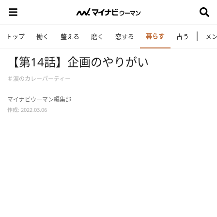
暮らす
トップ
働く
整える
磨く
恋する
占う
メ
【第14話】企画のやりがい
＃涙のカレーパーティー
マイナビウーマン編集部
作成: 2022.03.06