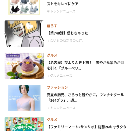
ストをキレイにケア...
＃トレンドニュース
暮らす
【第748話】信じちゃった
＃ないものねだりの女達。
グルメ
【名古屋】ぴよりん史上初！ 爽やかな紫色が目
を引く「ブルーベリ...
＃グルメニュース
ファッション
真夏の胸元、さらっと軽やかに。ウンナナクール
「364ブラ」、通...
＃トレンドニュース
グルメ
【ファミリーマート×サンリオ】総勢26キャラクタ