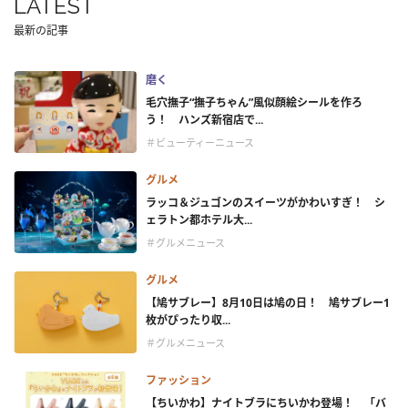
LATEST
最新の記事
磨く
毛穴撫子“撫子ちゃん”風似顔絵シールを作ろ
う！ ハンズ新宿店で...
＃ビューティーニュース
グルメ
ラッコ＆ジュゴンのスイーツがかわいすぎ！ シ
ェラトン都ホテル大...
＃グルメニュース
グルメ
【鳩サブレー】8月10日は鳩の日！ 鳩サブレー1
枚がぴったり収...
＃グルメニュース
ファッション
【ちいかわ】ナイトブラにちいかわ登場！ 「バ