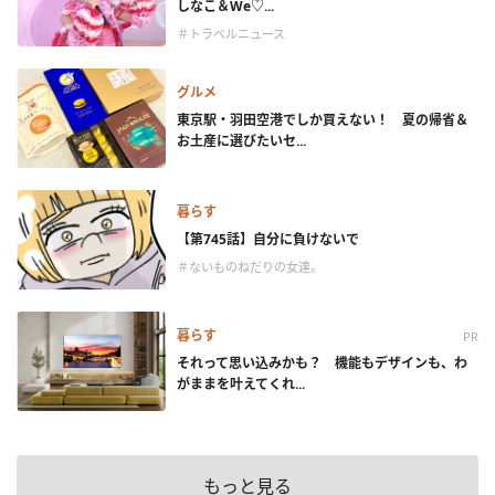
しなこ＆We♡...
＃トラベルニュース
グルメ
東京駅・羽田空港でしか買えない！ 夏の帰省＆
お土産に選びたいセ...
暮らす
【第745話】自分に負けないで
＃ないものねだりの女達。
暮らす
PR
それって思い込みかも？ 機能もデザインも、わ
がままを叶えてくれ...
もっと見る