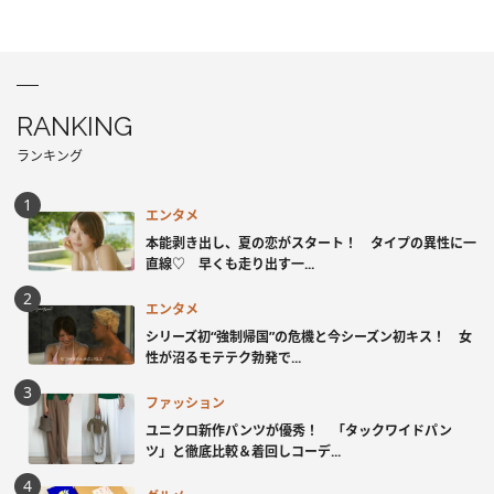
RANKING
ランキング
エンタメ
本能剥き出し、夏の恋がスタート！ タイプの異性に一
直線♡ 早くも走り出す一...
エンタメ
シリーズ初“強制帰国”の危機と今シーズン初キス！ 女
性が沼るモテテク勃発で...
ファッション
ユニクロ新作パンツが優秀！ 「タックワイドパン
ツ」と徹底比較＆着回しコーデ...