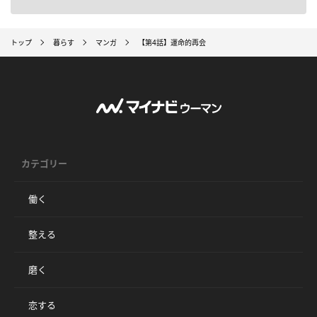
トップ
暮らす
マンガ
【第4話】運命的再会
カテゴリー
働く
整える
磨く
恋する