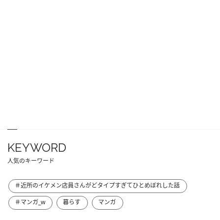
KEYWORD
人気のキーワード
＃近所のイケメン店員さんがどタイプすぎてひとめぼれした話
＃マンガ_w
暮らす
マンガ