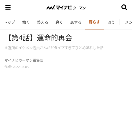
暮らす
トップ
働く
整える
磨く
恋する
占う
メ
【第4話】運命的再会
＃近所のイケメン店員さんがどタイプすぎてひとめぼれした話
マイナビウーマン編集部
作成: 2022.03.05