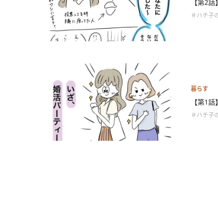
【第2話
＃ハチ子
暮らす
【第1話
＃ハチ子