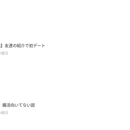
話】友達の紹介で初デート
の婚活
】婚活向いてない説
の婚活