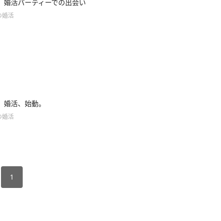
】婚活パーティーでの出会い
の婚活
】婚活、始動。
の婚活
1