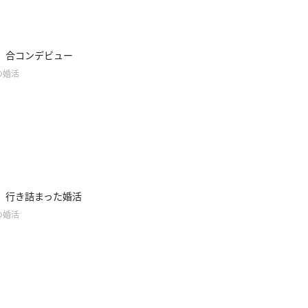
】合コンデビュー
の婚活
】行き詰まった婚活
の婚活