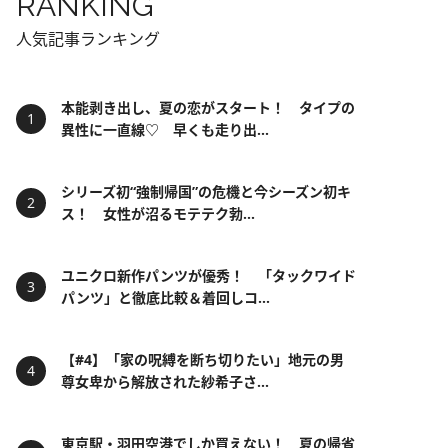
RANKING
人気記事ランキング
本能剥き出し、夏の恋がスタート！ タイプの
異性に一直線♡ 早くも走り出...
シリーズ初“強制帰国”の危機と今シーズン初キ
ス！ 女性が沼るモテテク勃...
ユニクロ新作パンツが優秀！ 「タックワイド
パンツ」と徹底比較＆着回しコ...
【#4】「家の呪縛を断ち切りたい」地元の男
尊女卑から解放された紗希子さ...
東京駅・羽田空港でしか買えない！ 夏の帰省