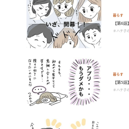
暮らす
【第6話
＃ハチ子
暮らす
【第5話
＃ハチ子