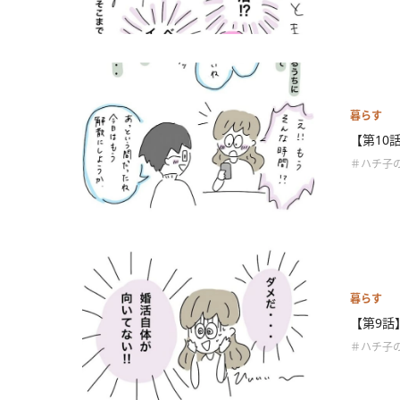
暮らす
【第10
＃ハチ子
暮らす
【第9話
＃ハチ子