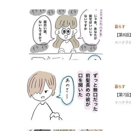
暮らす
【第8話
＃ハチ子
暮らす
【第7話
＃ハチ子