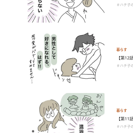
＃ハチ子
暮らす
【第12
＃ハチ子
暮らす
【第11
＃ハチ子