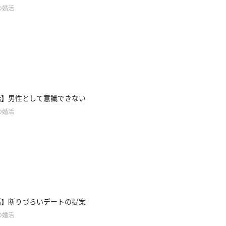
の婚活
話】男性として意識できない
の婚活
話】断りづらいデートの提案
の婚活