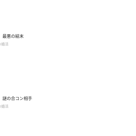
】最悪の結末
の婚活
】謎の合コン相手
の婚活