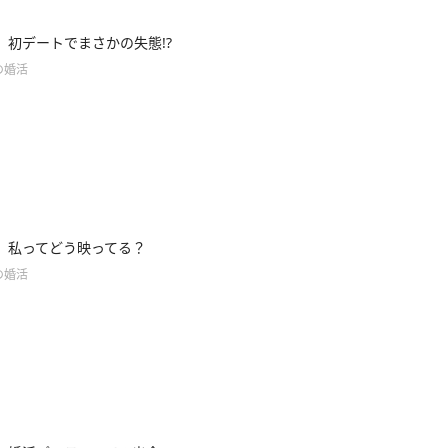
】初デートでまさかの失態!?
の婚活
】私ってどう映ってる？
の婚活