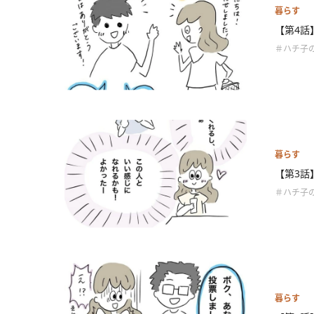
暮らす
【第4話
＃ハチ子
暮らす
【第3話
＃ハチ子
暮らす