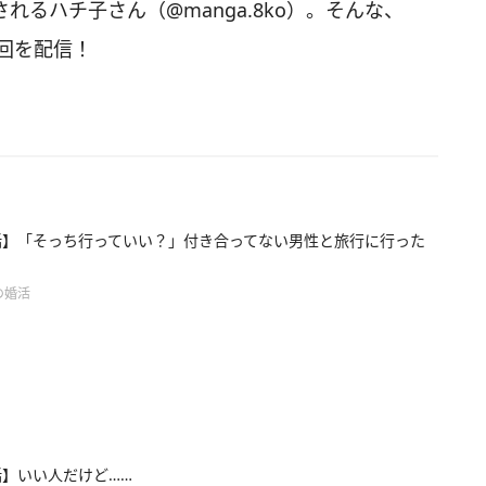
されるハチ子さん（@manga.8ko）。そんな、
回を配信！
話】「そっち行っていい？」付き合ってない男性と旅行に行った
の婚活
話】いい人だけど……