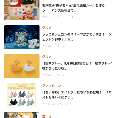
毛穴撫子“撫子ちゃん”風似顔絵シールを作ろ
う！ ハンズ新宿店で...
＃ビューティーニュース
グルメ
ラッコ＆ジュゴンのスイーツがかわいすぎ！ シ
ェラトン都ホテル大...
＃グルメニュース
グルメ
【鳩サブレー】8月10日は鳩の日！ 鳩サブレー1
枚がぴったり収...
＃グルメニュース
ファッション
【ちいかわ】ナイトブラにちいかわ登場！ 「バ
ストをキレイにケア...
＃トレンドニュース
暮らす