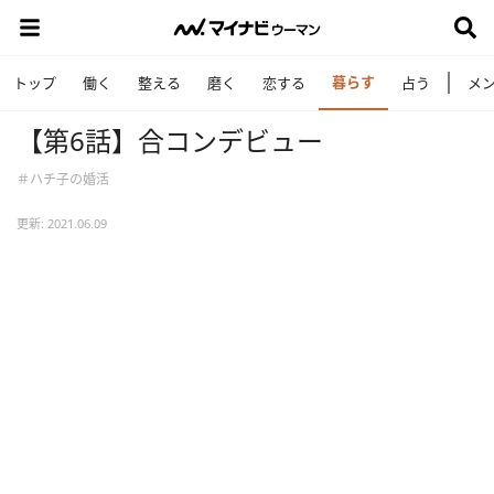
暮らす
トップ
働く
整える
磨く
恋する
占う
メ
【第6話】合コンデビュー
＃ハチ子の婚活
更新: 2021.06.09