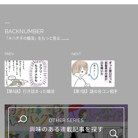
BACKNUMBER
「＃ハチ子の婚活」をもっと見る
PREV
NEXT
【第5話】行き詰まった婚活
【第7話】謎の合コン相手