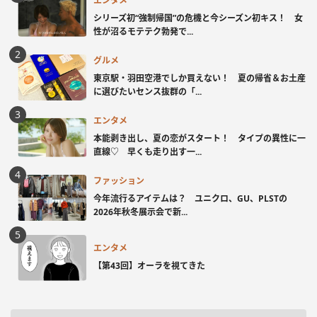
エンタメ
シリーズ初“強制帰国”の危機と今シーズン初キス！ 女
性が沼るモテテク勃発で...
グルメ
東京駅・羽田空港でしか買えない！ 夏の帰省＆お土産
に選びたいセンス抜群の「...
エンタメ
本能剥き出し、夏の恋がスタート！ タイプの異性に一
直線♡ 早くも走り出す一...
ファッション
今年流行るアイテムは？ ユニクロ、GU、PLSTの
2026年秋冬展示会で新...
エンタメ
【第43回】オーラを視てきた