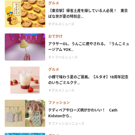
グルメ
【東京駅】帰省土産を探している人必見！ 東京
ばな奈が夏の特別企...
＃グルメニュース
おでかけ
アラサーOL、うんこに癒やされる。『うんこミュ
ージアム YOK...
＃トラベルニュース
グルメ
小樽で味わう夏のご褒美。【ルタオ】18周年記念
のいちごミルクテ...
＃グルメニュース
ファッション
テディベアやローズ柄がかわいい！ Cath
Kidstonから...
＃ファッションニュース