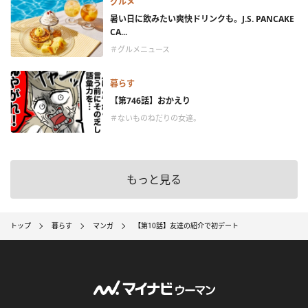
グルメ
暑い日に飲みたい爽快ドリンクも。J.S. PANCAKE
CA...
＃グルメニュース
暮らす
【第746話】おかえり
＃ないものねだりの女達。
もっと見る
トップ
暮らす
マンガ
【第10話】友達の紹介で初デート