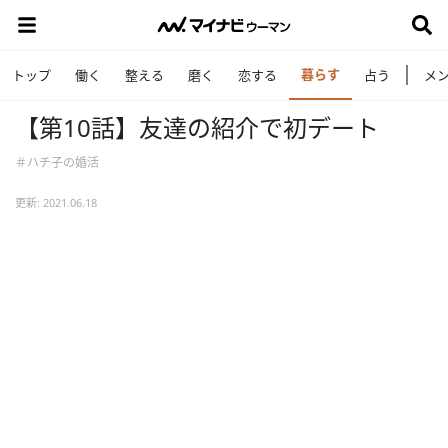
暮らす
トップ
働く
整える
磨く
恋する
占う
メ
【第10話】友達の紹介で初デート
＃ハチ子の婚活
更新: 2021.06.18