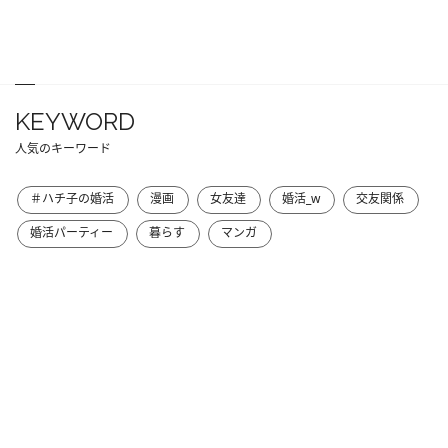
KEYWORD
人気のキーワード
＃ハチ子の婚活
漫画
女友達
婚活_w
交友関係
婚活パーティー
暮らす
マンガ