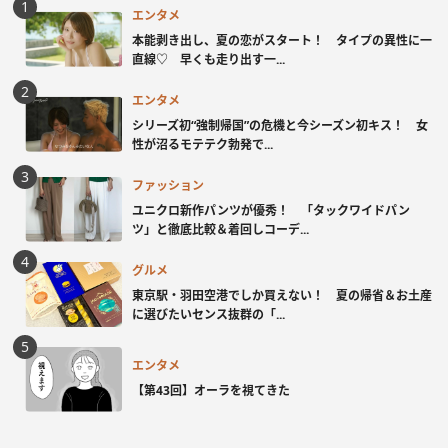
エンタメ
本能剥き出し、夏の恋がスタート！ タイプの異性に一
直線♡ 早くも走り出す一...
エンタメ
シリーズ初“強制帰国”の危機と今シーズン初キス！ 女
性が沼るモテテク勃発で...
ファッション
ユニクロ新作パンツが優秀！ 「タックワイドパン
ツ」と徹底比較＆着回しコーデ...
グルメ
東京駅・羽田空港でしか買えない！ 夏の帰省＆お土産
に選びたいセンス抜群の「...
エンタメ
【第43回】オーラを視てきた