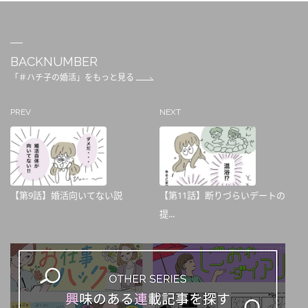
BACKNUMBER
「＃ハチ子の婚活」をもっと見る
PREV
NEXT
【第9話】婚活向いてない説
【第11話】断りづらいデートの
提...