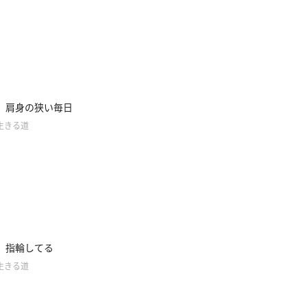
】肩身の狭い毎日
生きる道
】指輪してる
生きる道