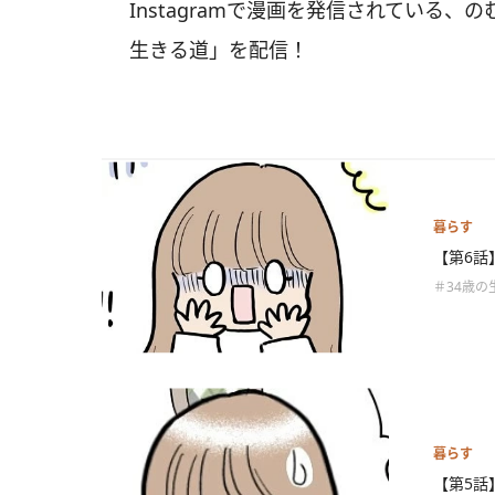
Instagramで漫画を発信されている、の
生きる道」を配信！
暮らす
【第6話
＃34歳の
暮らす
【第5話