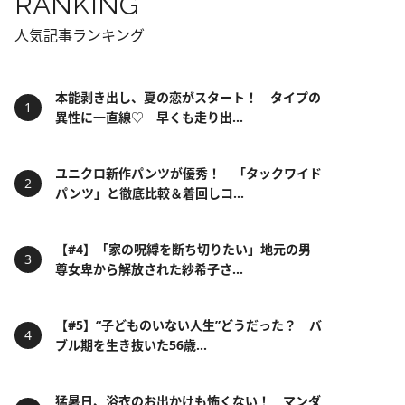
RANKING
人気記事ランキング
本能剥き出し、夏の恋がスタート！ タイプの
異性に一直線♡ 早くも走り出...
ユニクロ新作パンツが優秀！ 「タックワイド
パンツ」と徹底比較＆着回しコ...
【#4】「家の呪縛を断ち切りたい」地元の男
尊女卑から解放された紗希子さ...
【#5】“子どものいない人生”どうだった？ バ
ブル期を生き抜いた56歳...
猛暑日、浴衣のお出かけも怖くない！ マンダ