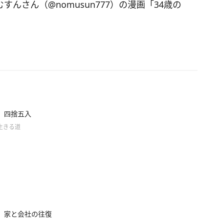
むすんさん（@nomusun777）の漫画「34歳の
】四捨五入
生きる道
】家と会社の往復