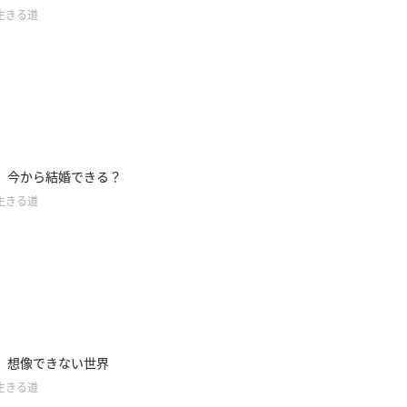
生きる道
】今から結婚できる？
生きる道
】想像できない世界
生きる道