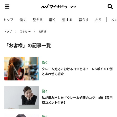
トップ
働く
整える
磨く
恋する
暮らす
占う
メ
トップ
スキル_w
お客様
「お客様」の記事一覧
働く
クレーム対応におけるコツとは？ NGポイント例
とあわせて紹介
働く
私が編み出した「クレーム処理のコツ」4選【専門
家コメント付き】
働く