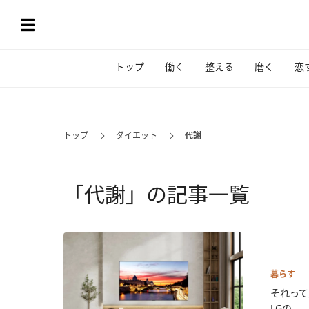
トップ
働く
整える
磨く
恋
トップ
ダイエット
代謝
「代謝」の記事一覧
暮らす
それって
LGの...