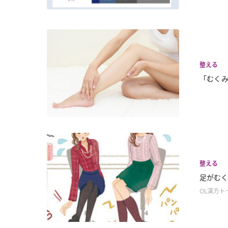
整える
「むくみ
整える
足がむ
OL漢方ト