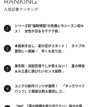
RANKING
人気記事ランキング
シリーズ初“強制帰国”の危機と今シーズン初キ
ス！ 女性が沼るモテテク勃...
本能剥き出し、夏の恋がスタート！ タイプの
異性に一直線♡ 早くも走り出...
東京駅・羽田空港でしか買えない！ 夏の帰省
＆お土産に選びたいセンス抜群...
ユニクロ新作パンツが優秀！ 「タックワイド
パンツ」と徹底比較＆着回しコ...
【#4】「家の呪縛を断ち切りたい」地元の男