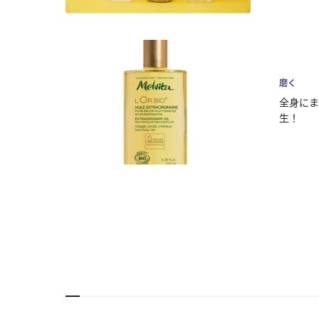
磨く
全身にま
生！