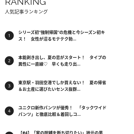
RANKING
人気記事ランキング
シリーズ初“強制帰国”の危機と今シーズン初キ
ス！ 女性が沼るモテテク勃...
本能剥き出し、夏の恋がスタート！ タイプの
異性に一直線♡ 早くも走り出...
東京駅・羽田空港でしか買えない！ 夏の帰省
＆お土産に選びたいセンス抜群...
ユニクロ新作パンツが優秀！ 「タックワイド
パンツ」と徹底比較＆着回しコ...
【#4】「家の呪縛を断ち切りたい」地元の男