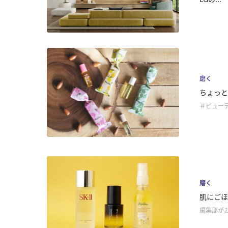
磨く
ちょっと
＃ビュー
磨く
肌にごほ
編集部が