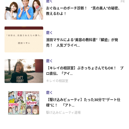
磨く
PR
おぐねぇーのポーチ診断！ “真の美人”の秘密、
教えるわよ！
磨く
濱田マサルによる“美容の教科書”『鱗塾』が発
売！ 人気プライベ...
磨く
【キレイの相談室】ぶきっちょさんでもOK！ プ
ロ直伝、「アイ...
キレイの相談室
磨く
【駆け込みビューティ】たった30分で“デート仕
様”に！ 「アト...
駆け込みビューティ道場