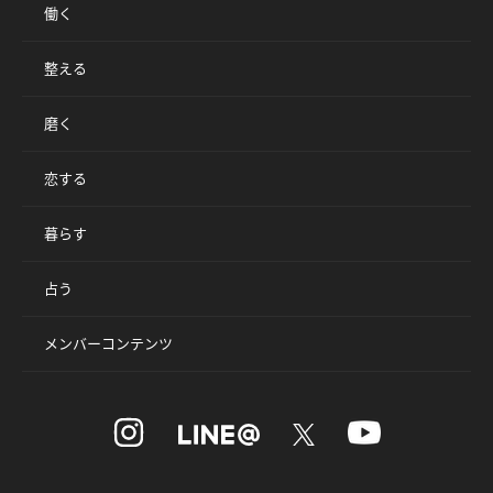
働く
整える
磨く
恋する
暮らす
占う
メンバーコンテンツ