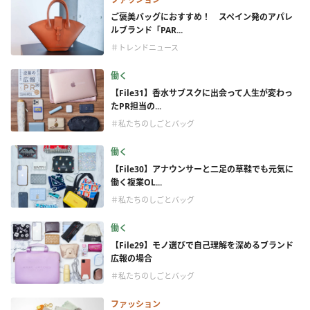
ご褒美バッグにおすすめ！ スペイン発のアパレ
ルブランド「PAR...
＃トレンドニュース
働く
【File31】香水サブスクに出会って人生が変わっ
たPR担当の...
＃私たちのしごとバッグ
働く
【File30】アナウンサーと二足の草鞋でも元気に
働く複業OL...
＃私たちのしごとバッグ
働く
【File29】モノ選びで自己理解を深めるブランド
広報の場合
＃私たちのしごとバッグ
ファッション