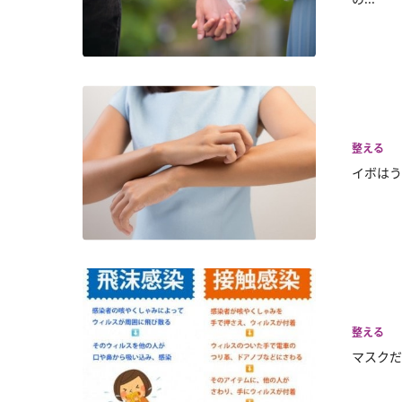
整える
イボはう
整える
マスクだ