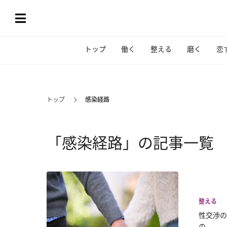
トップ
働く
整える
磨く
恋
トップ
感染経路
「感染経路」の記事一覧
整える
性交渉の
の...