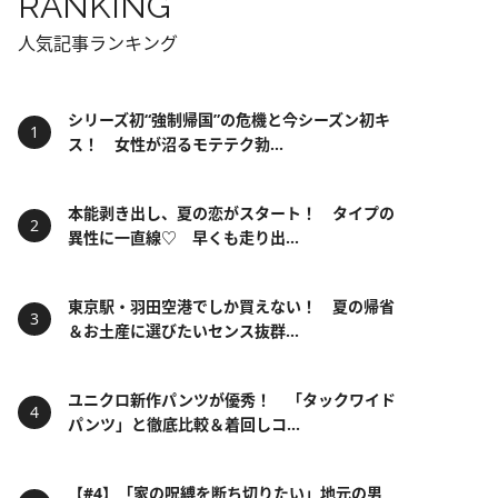
RANKING
人気記事ランキング
シリーズ初“強制帰国”の危機と今シーズン初キ
ス！ 女性が沼るモテテク勃...
本能剥き出し、夏の恋がスタート！ タイプの
異性に一直線♡ 早くも走り出...
東京駅・羽田空港でしか買えない！ 夏の帰省
＆お土産に選びたいセンス抜群...
ユニクロ新作パンツが優秀！ 「タックワイド
パンツ」と徹底比較＆着回しコ...
【#4】「家の呪縛を断ち切りたい」地元の男