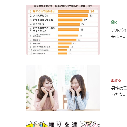
働く
アルバイ
長に言...
恋する
男性は意
った女...