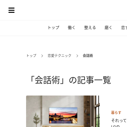
トップ
働く
整える
磨く
恋
トップ
恋愛テクニック
会話術
「会話術」の記事一覧
暮らす
それって
LGの...