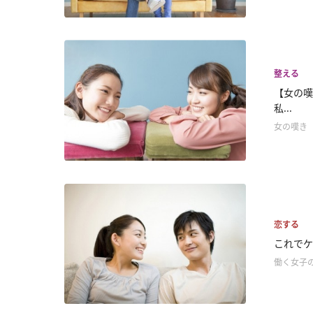
整える
【女の嘆
私...
女の嘆き
恋する
これでケ
働く女子