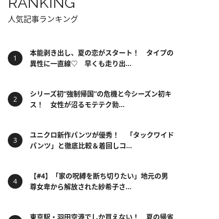
RANKING
人気記事ランキング
本能剥き出し、夏の恋がスタート！ タイプの
異性に一直線♡ 早くも走り出...
シリーズ初“強制帰国”の危機と今シーズン初キ
ス！ 女性が沼るモテテク勃...
ユニクロ新作パンツが優秀！ 「タックワイド
パンツ」と徹底比較＆着回しコ...
【#4】「家の呪縛を断ち切りたい」地元の男
尊女卑から解放された紗希子さ...
東京駅・羽田空港でしか買えない！ 夏の帰省