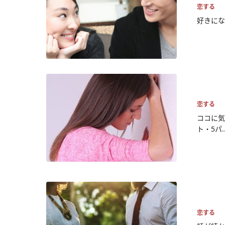
恋する
好きにな
恋する
ココに気
ト・5パ..
恋する