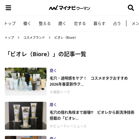
トップ
働く
整える
磨く
恋する
暮らす
占う
メ
トップ
コスメブランド
ビオレ（Biore）
「ビオレ（Biore）」の記事一覧
磨く
毛穴・透明感をケア！ コスメオタクおすすめ
2026年春夏新作ク...
＃美欲トーク
磨く
毛穴の隠れ角栓まで崩壊!? ビオレから新洗浄技術
搭載の「ビオレ...
＃ビューティーニュース
磨く