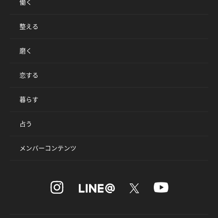
働く
整える
磨く
恋する
暮らす
占う
メンバーコンテンツ