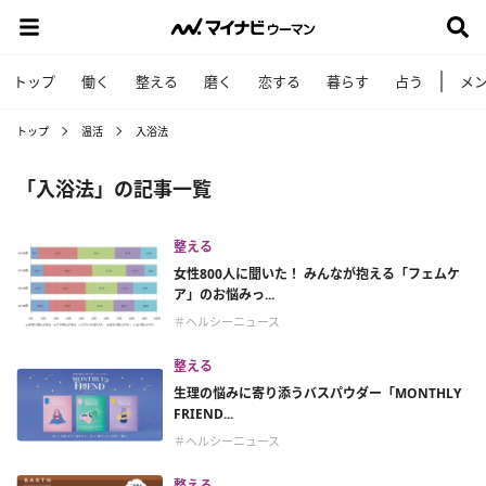
トップ
働く
整える
磨く
恋する
暮らす
占う
メ
トップ
温活
入浴法
「入浴法」の記事一覧
整える
女性800人に聞いた！ みんなが抱える「フェムケ
ア」のお悩みっ...
＃ヘルシーニュース
整える
生理の悩みに寄り添うバスパウダー「MONTHLY
FRIEND...
＃ヘルシーニュース
整える