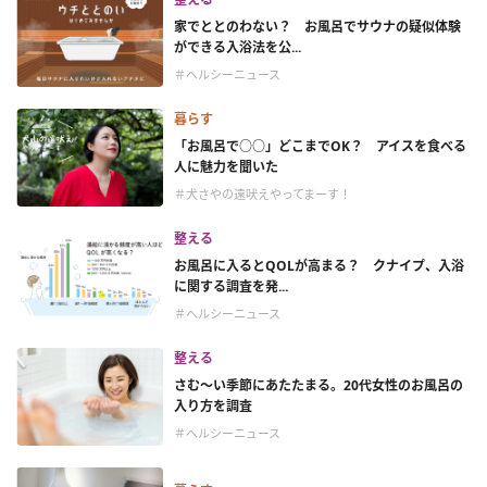
家でととのわない？ お風呂でサウナの疑似体験
ができる入浴法を公...
＃ヘルシーニュース
暮らす
「お風呂で○○」どこまでOK？ アイスを食べる
人に魅力を聞いた
＃犬さやの遠吠えやってまーす！
整える
お風呂に入るとQOLが高まる？ クナイプ、入浴
に関する調査を発...
＃ヘルシーニュース
整える
さむ～い季節にあたたまる。20代女性のお風呂の
入り方を調査
＃ヘルシーニュース