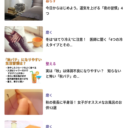
暮らす
今日からはじめよう。運気を上げる「夜の習慣」4
つ
磨く
冬は“ほてり冷え”に注意！ 医師に聞く「4つの冷
えタイプとその...
整える
実は「秋」は体調不良になりやすい？ 知らない
と怖い「秋バテ」の...
磨く
秋の夜長に半身浴！ 女子がオススメなお風呂のお
供12選
磨く