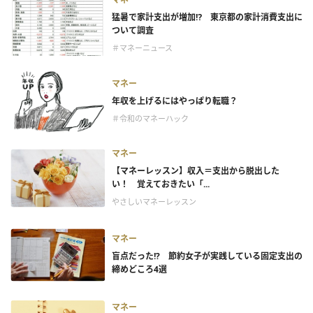
猛暑で家計支出が増加⁉ 東京都の家計消費支出に
ついて調査
＃マネーニュース
マネー
年収を上げるにはやっぱり転職？
＃令和のマネーハック
マネー
【マネーレッスン】収入＝支出から脱出した
い！ 覚えておきたい「...
やさしいマネーレッスン
マネー
盲点だった!? 節約女子が実践している固定支出の
締めどころ4選
マネー