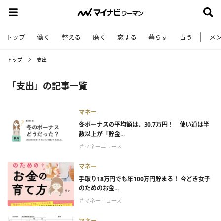
トップ
働く
整える
磨く
恋する
暮らす
占う
メ
トップ
支出
「支出」の記事一覧
マネー
冬ボーナスの平均額は、30.7万円！ 使い道は半
数以上が「貯金...
＃マネーニュース
マネー
手取り18万円でも年100万円貯まる！ 今どき女子
のためのお金...
＃マネーニュース
マネー