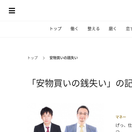
トップ
働く
整える
磨く
恋
トップ
安物買いの銭失い
「安物買いの銭失い」の
マネー
げっ、仕
つ