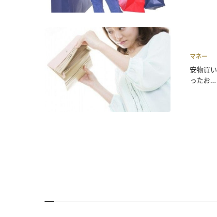
マネー
安物買い
ったお...