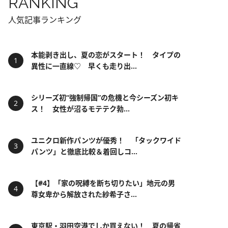
RANKING
人気記事ランキング
本能剥き出し、夏の恋がスタート！ タイプの
異性に一直線♡ 早くも走り出...
シリーズ初“強制帰国”の危機と今シーズン初キ
ス！ 女性が沼るモテテク勃...
ユニクロ新作パンツが優秀！ 「タックワイド
パンツ」と徹底比較＆着回しコ...
【#4】「家の呪縛を断ち切りたい」地元の男
尊女卑から解放された紗希子さ...
東京駅・羽田空港でしか買えない！ 夏の帰省