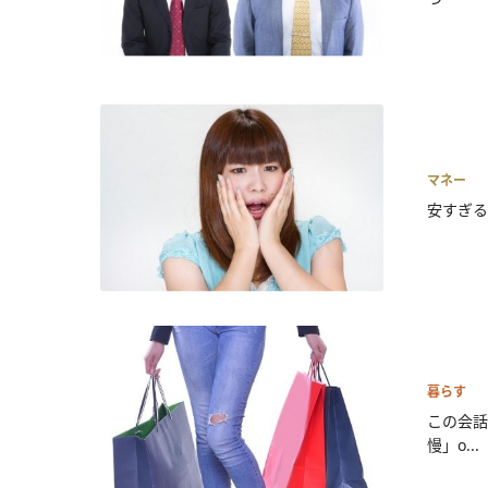
マネー
安すぎる
暮らす
この会話
慢」o...