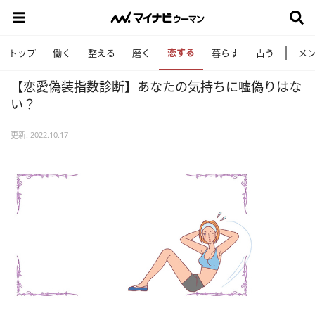
恋する
トップ
働く
整える
磨く
暮らす
占う
メ
【恋愛偽装指数診断】あなたの気持ちに嘘偽りはな
い？
更新: 2022.10.17