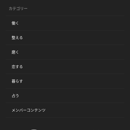
カテゴリー
働く
整える
磨く
恋する
暮らす
占う
メンバーコンテンツ