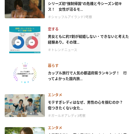
シリーズ初“強制帰国”の危機と今シーズン初キ
ス！ 女性が沼るモ...
＃シャッフルアイランド7考察
恋する
男女ともに約7割が結婚しない・できないと考えた
経験あり。その理...
＃トレンドニュース
暮らす
カップル旅行で人気の都道府県ランキング！ 行
ってよかった国内旅...
エンタメ
モテすぎレディはなぜ、男性の心を掴むのか？
傷つきたくない女た...
＃ガールオアレディ3考察
エンタメ