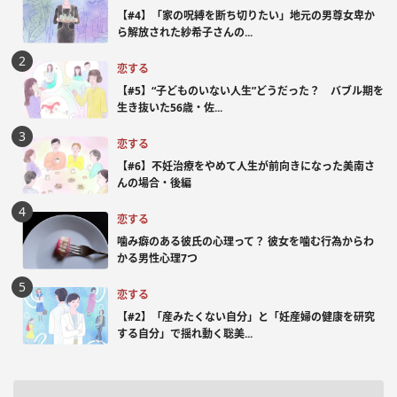
【#4】「家の呪縛を断ち切りたい」地元の男尊女卑か
ら解放された紗希子さんの...
恋する
【#5】“子どものいない人生”どうだった？ バブル期を
生き抜いた56歳・佐...
恋する
【#6】不妊治療をやめて人生が前向きになった美南さ
んの場合・後編
恋する
噛み癖のある彼氏の心理って？ 彼女を噛む行為からわ
かる男性心理7つ
恋する
【#2】「産みたくない自分」と「妊産婦の健康を研究
する自分」で揺れ動く聡美...