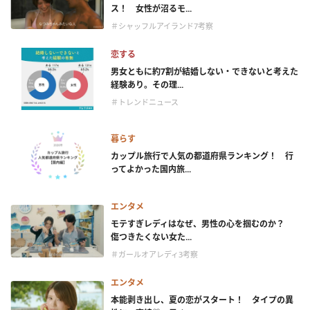
ス！ 女性が沼るモ...
＃シャッフルアイランド7考察
恋する
男女ともに約7割が結婚しない・できないと考えた
経験あり。その理...
＃トレンドニュース
暮らす
カップル旅行で人気の都道府県ランキング！ 行
ってよかった国内旅...
エンタメ
モテすぎレディはなぜ、男性の心を掴むのか？
傷つきたくない女た...
＃ガールオアレディ3考察
エンタメ
本能剥き出し、夏の恋がスタート！ タイプの異