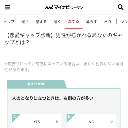
恋する
トップ
働く
整える
磨く
暮らす
占う
メ
【恋愛ギャップ診断】男性が惹かれるあなたのギャ
ップとは？
※広告ブロックが有効になっている場合は、正しく動作しない可能
性があります。
QUESTION
人のとなりに立つときは、右側の方が多い
A
B
YES
NO