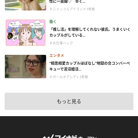
性に一直線♡ 早く...
＃シャッフルアイランド7考察
働く
「推し活」を理解してくれない彼氏。うまくいく
カップルがしている...
＃お仕事ハック
エンタメ
“相思相愛カップルほぼなし”地獄の合コンバーベ
キューで泥沼婚活...
＃ガールオアレディ3考察
もっと見る