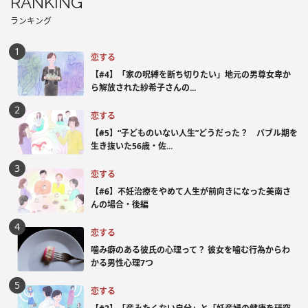
RANKING
ランキング
恋する
【#4】「家の呪縛を断ち切りたい」地元の男尊女卑か
ら解放された紗希子さんの...
恋する
【#5】“子どものいない人生”どうだった？ バブル期を
生き抜いた56歳・佐...
恋する
【#6】不妊治療をやめて人生が前向きになった美南さ
んの場合・後編
恋する
噛み癖のある彼氏の心理って？ 彼女を噛む行為からわ
かる男性心理7つ
恋する