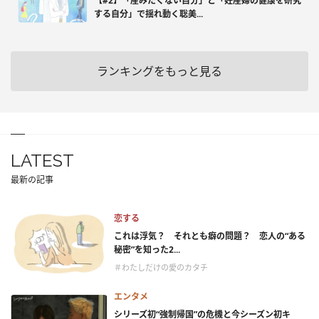
【#2】「産みたくない自分」と「妊産婦の健康を研究
する自分」で揺れ動く聡美...
ランキングをもっと見る
LATEST
最新の記事
恋する
これは浮気？ それとも癖の問題？ 恋人の“ある
秘密”を知った2...
＃わたしだけの愛のカタチ
エンタメ
シリーズ初“強制帰国”の危機と今シーズン初キ