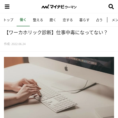
働く
トップ
整える
磨く
恋する
暮らす
占う
メ
【ワーカホリック診断】仕事中毒になってない？
作成: 2022.06.24