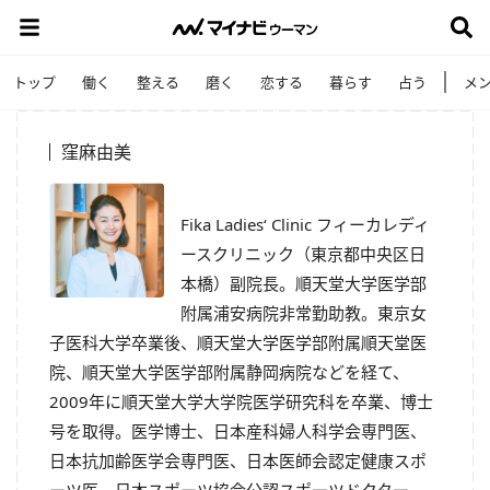
トップ
働く
整える
磨く
恋する
暮らす
占う
メ
窪麻由美
Fika Ladies‘ Clinic フィーカレディ
ースクリニック（東京都中央区日
本橋）副院長。順天堂大学医学部
附属浦安病院非常勤助教。東京女
子医科大学卒業後、順天堂大学医学部附属順天堂医
院、順天堂大学医学部附属静岡病院などを経て、
2009年に順天堂大学大学院医学研究科を卒業、博士
号を取得。医学博士、日本産科婦人科学会専門医、
日本抗加齢医学会専門医、日本医師会認定健康スポ